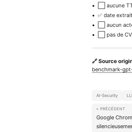
⬜ aucune TTP
✅ date extrai
⬜ aucun act
⬜ pas de CVE 
🔗 Source origi
benchmark-gpt-
AI-Security
L
« PRÉCÉDENT
Google Chrome
silencieuseme