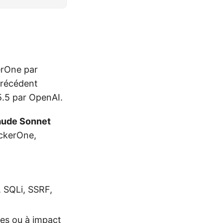
kerOne par
 précédent
5.5 par OpenAI.
aude Sonnet
ackerOne,
 SQLi, SSRF,
ées ou à impact