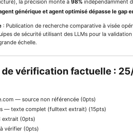
cturé), la précision monte à
98%
indépendamment du 
agent générique et agent optimisé dépasse le gap 
e
: Publication de recherche comparative à visée opér
ipes de sécurité utilisant des LLMs pour la validation
 grande échelle.
 de vérification factuelle : 2
com — source non référencée (0pts)
 — texte complet (fulltext extrait) (15pts)
extrait (0pts)
 vérifier (0pts)