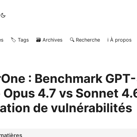
es
🏷️ Tags
🗃️ Archives
🔍 Recherche
ℹ️ À propos
One : Benchmark GPT-
 Opus 4.7 vs Sonnet 4.
dation de vulnérabilités
matières