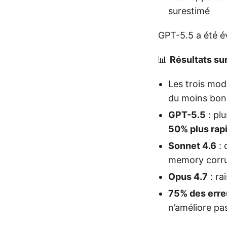
surestimé
GPT-5.5 a été é
📊
Résultats su
Les trois mod
du moins bon
GPT-5.5
: pl
50% plus rap
Sonnet 4.6
: 
memory corrup
Opus 4.7
: ra
75% des erre
n’améliore pas