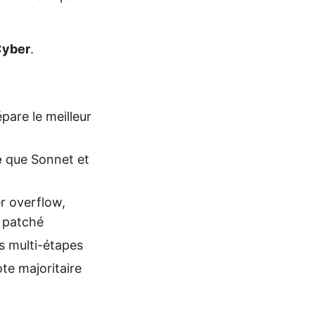
Cyber
.
pare le meilleur
e
que Sonnet et
r overflow,
e patché
s multi-étapes
te majoritaire