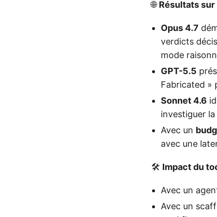
🌐
Résultats sur 
Opus 4.7
démo
verdicts déci
mode raisonn
GPT-5.5
prés
Fabricated » 
Sonnet 4.6
id
investiguer l
Avec un
budg
avec une late
🛠️
Impact du to
Avec un agent
Avec un scaff