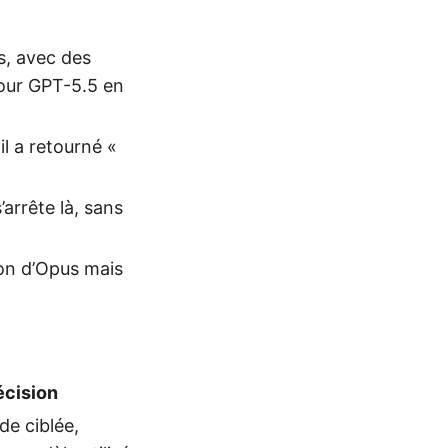
s, avec des
pour GPT-5.5 en
il a retourné «
arrête là, sans
ion d’Opus mais
écision
de ciblée,