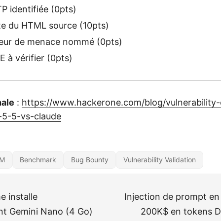
 identifiée (0pts)
te du HTML source (10pts)
eur de menace nommé (0pts)
à vérifier (0pts)
nale
:
https://www.hackerone.com/blog/vulnerability-e
5-5-vs-claude
LM
Benchmark
Bug Bounty
Vulnerability Validation
 installe
Injection de prompt en
nt Gemini Nano (4 Go)
200K$ en tokens D