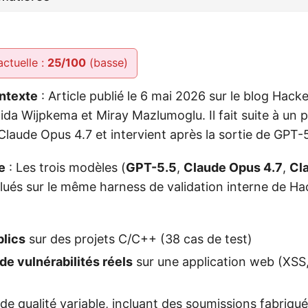
actuelle :
25/100
(basse)
ntexte
: Article publié le 6 mai 2026 sur le blog Hac
aida Wijpkema et Miray Mazlumoglu. Il fait suite à un
laude Opus 4.7 et intervient après la sortie de GPT-
e
: Les trois modèles (
GPT-5.5
,
Claude Opus 4.7
,
Cl
alués sur le même harness de validation interne de H
lics
sur des projets C/C++ (38 cas de test)
de vulnérabilités réels
sur une application web (XSS,
de qualité variable, incluant des soumissions fabriqu