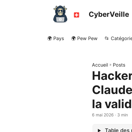
CyberVeille
🌍 Pays
🌍 Pew Pew
📂 Catégori
Accueil
»
Posts
Hacker
Claude
la vali
6 mai 2026
· 3 min
Table des 