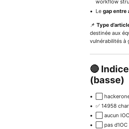
workflow stru
Le
gap entre 
📌
Type d’articl
destinée aux équ
vulnérabilités à
🔴 Indice
(basse)
⬜ hackerone.
✅ 14958 chars
⬜ aucun IOC 
⬜ pas d’IOC à