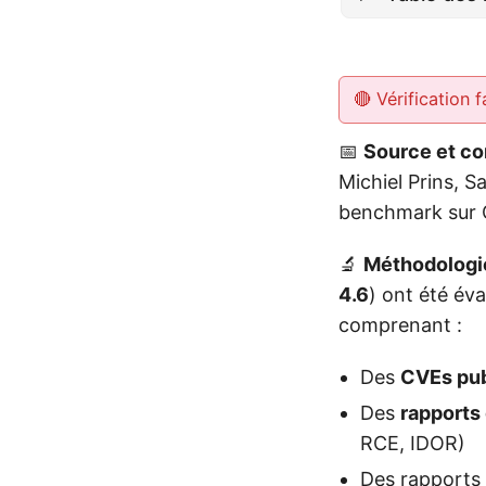
🔴 Vérification f
📅
Source et co
Michiel Prins, S
benchmark sur C
🔬
Méthodologi
4.6
) ont été év
comprenant :
Des
CVEs pub
Des
rapports 
RCE, IDOR)
Des rapports 