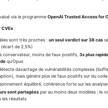
valué via le programme
OpenAI Trusted Access for 
r CVEs
:
èles sont très proches :
un seul verdict sur 38 cas
sé
 (écart de 2,5%)
us conservateur, moins de faux positifs,
3x plus rapid
ide
qu’Opus
détecte davantage de vulnérabilités complexes (buffe
tion), mais génère plus de faux positifs sur du cod
isonnement équilibré, cohérence forte sur les analyse
urs sont partagées
par au moins deux modèles ; le vo
 les résultats