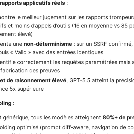
rapports applicatifs réels
:
ntre le meilleur jugement sur les rapports trompeur
sifs et moins d’appels d’outils (16 en moyenne vs 85 
ement élevé)
ente une
non-déterminisme
: sur un SSRF confirmé, 
puis « Valid » avec des entrées identiques
entifie correctement les requêtes paramétrées mais s’
a fabrication des preuves
et de raisonnement élevé
, GPT-5.5 atteint la précis
nce 5x supérieure
oling
:
 générique, tous les modèles atteignent
80%+ de pr
olding optimisé (prompt diff-aware, navigation de co