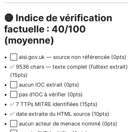
🟡 Indice de vérification
factuelle : 40/100
(moyenne)
⬜ aisi.gov.uk — source non référencée (0pts)
✅ 9536 chars — texte complet (fulltext extrait)
(15pts)
⬜ aucun IOC extrait (0pts)
⬜ pas d’IOC à vérifier (0pts)
✅ 7 TTPs MITRE identifiées (15pts)
✅ date extraite du HTML source (10pts)
⬜ aucun acteur de menace nommé (0pts)