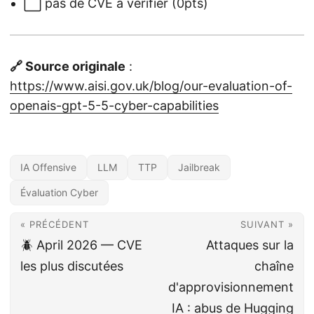
⬜ pas de CVE à vérifier (0pts)
🔗 Source originale
:
https://www.aisi.gov.uk/blog/our-evaluation-of-
openais-gpt-5-5-cyber-capabilities
IA Offensive
LLM
TTP
Jailbreak
Évaluation Cyber
« PRÉCÉDENT
SUIVANT »
🪲 April 2026 — CVE
Attaques sur la
les plus discutées
chaîne
d'approvisionnement
IA : abus de Hugging