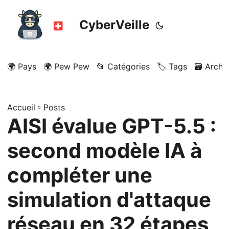
CyberVeille
🌍 Pays
🌍 Pew Pew
📂 Catégories
🏷️ Tags
🗃️ Archi
Accueil
»
Posts
AISI évalue GPT-5.5 :
second modèle IA à
compléter une
simulation d'attaque
réseau en 32 étapes