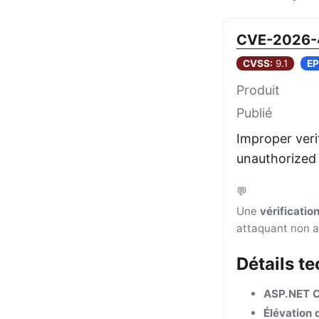
CVE-2026-
CVSS:
9.1
EP
Produit
Publié
Improper veri
unauthorized 
💬
Une
vérificatio
attaquant non au
Détails te
ASP.NET C
Élévation 