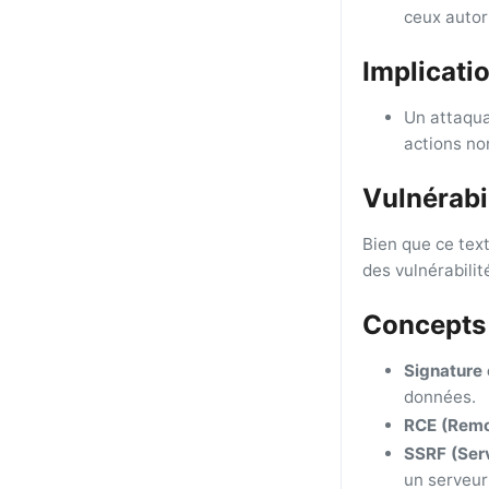
ceux autor
Implicatio
Un attaqua
actions no
Vulnérabil
Bien que ce tex
des vulnérabili
Concepts 
Signature
données.
RCE (Remo
SSRF (Ser
un serveur