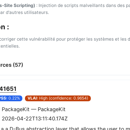
-Site Scripting)
: Injection de scripts malveillants dans des 
ar d'autres utilisateurs.
n :
e corriger cette vulnérabilité pour protéger les systèmes et les
entielles.
urces (57)
41651
PSS:
0.22%
VLAI:
High (confidence: 0.9654)
PackageKit — PackageKit
2026-04-22T13:11:40.174Z
 a a D-Bus abstraction layer that allows the user to