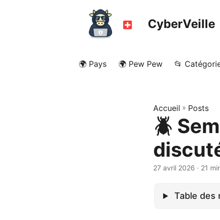
CyberVeille
🌍 Pays
🌍 Pew Pew
📂 Catégori
Accueil
»
Posts
🪲 Sem
discut
27 avril 2026
· 21 mi
Table des 