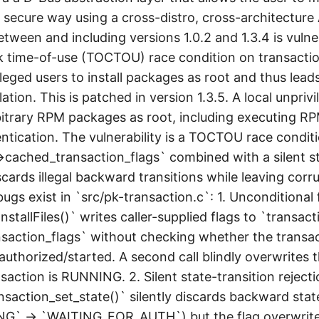
 secure way using a cross-distro, cross-architecture 
tween and including versions 1.0.2 and 1.3.4 is vulne
 time-of-use (TOCTOU) race condition on transactio
leged users to install packages as root and thus leads
lation. This is patched in version 1.3.5. A local unpriv
rbitrary RPM packages as root, including executing RPM
ntication. The vulnerability is a TOCTOU race condit
>cached_transaction_flags` combined with a silent 
cards illegal backward transitions while leaving corru
bugs exist in `src/pk-transaction.c`: 1. Unconditional 
InstallFiles()` writes caller-supplied flags to `transact
saction_flags` without checking whether the transa
authorized/started. A second call blindly overwrites 
saction is RUNNING. 2. Silent state-transition rejecti
nsaction_set_state()` silently discards backward stat
NG` → `WAITING_FOR_AUTH`) but the flag overwrite 