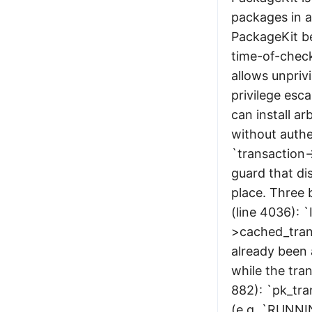
packages in a
PackageKit be
time-of-check
allows unprivi
privilege esca
can install a
without authe
`transaction-
guard that dis
place. Three 
(line 4036): `
>cached_tran
already been 
while the tran
882): `pk_tra
(e.g. `RUNNI