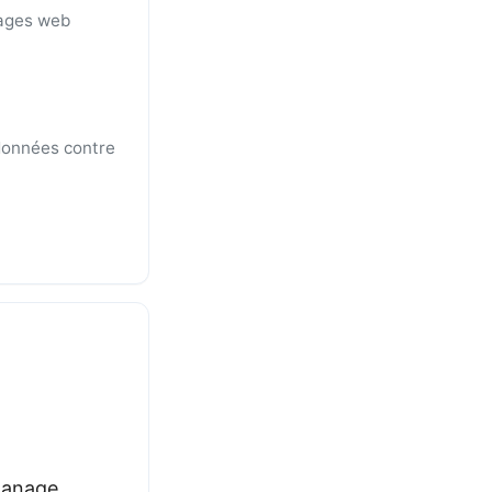
pages web
 données contre
 manage