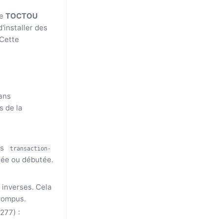
pe
TOCTOU
'installer des
 Cette
sans
s de la
ns
transaction-
isée ou débutée.
 inverses. Cela
rrompus.
277) :