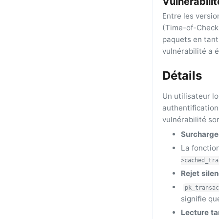
Vulnérabilit
Entre les versi
(Time-of-Check t
paquets en tan
vulnérabilité a 
Détails
Un utilisateur l
authentification
vulnérabilité son
Surcharge
La fonctio
>cached_tra
Rejet sile
pk_transac
signifie q
Lecture t