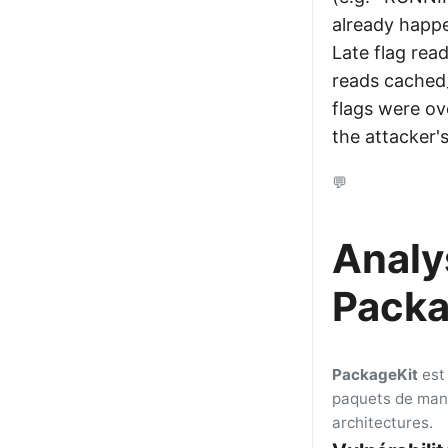
already happe
Late flag rea
reads cached_
flags were ov
the attacker's
💬
Analys
Packa
PackageKit
est 
paquets de mani
architectures.