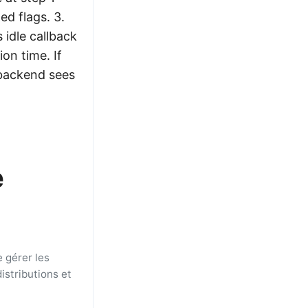
d flags. 3.
 idle callback
on time. If
 backend sees
e
 gérer les
istributions et