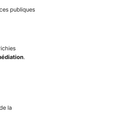
rces publiques
ichies
emédiation
.
de la