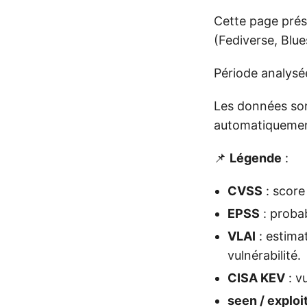
Cette page prése
(Fediverse, Blue
Période analysé
Les données son
automatiquement
📌
Légende
:
CVSS
: score 
EPSS
: probab
VLAI
: estima
vulnérabilité.
CISA KEV
: v
seen / exploi