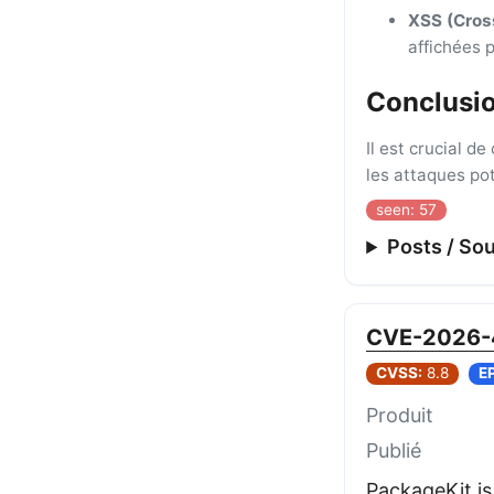
XSS (Cross
affichées p
Conclusio
Il est crucial d
les attaques pot
seen: 57
Posts / So
CVE-2026-
CVSS:
8.8
E
Produit
Publié
PackageKit is