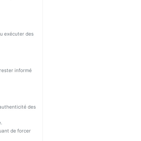
ou exécuter des
rester informé
'authenticité des
.
uant de forcer