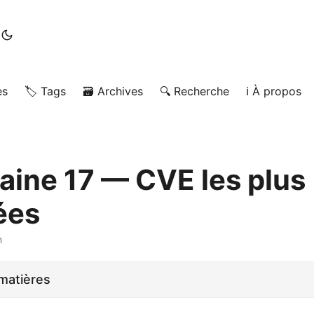
es
🏷️ Tags
🗃️ Archives
🔍 Recherche
ℹ️ À propos
aine 17 — CVE les plus
ées
n
matières