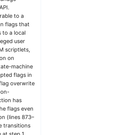
API.
rable to a
n flags that
 to a local
ileged user
 scriptlets,
ion on
state-machine
pted flags in
flag overwrite
ion-
ction has
the flags even
on (lines 873–
e transitions
at step 1