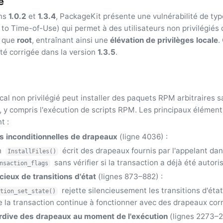
é
ons
1.0.2
et
1.3.4
, PackageKit présente une vulnérabilité de ty
o Time-of-Use) qui permet à des utilisateurs non privilégiés d
t que
root
, entraînant ainsi une
élévation de privilèges locale
.
été corrigée dans la version
1.3.5
.
ocal non privilégié peut installer des paquets RPM arbitraires 
, y compris l'exécution de scripts RPM. Les principaux élément
t :
s inconditionnelles de drapeaux
(ligne 4036) :
n
écrit des drapeaux fournis par l'appelant da
InstallFiles()
sans vérifier si la transaction a déjà été autor
nsaction_flags
ncieux de transitions d'état
(lignes 873–882) :
rejette silencieusement les transitions d'état
tion_set_state()
ue la transaction continue à fonctionner avec des drapeaux co
ardive des drapeaux au moment de l'exécution
(lignes 2273–2