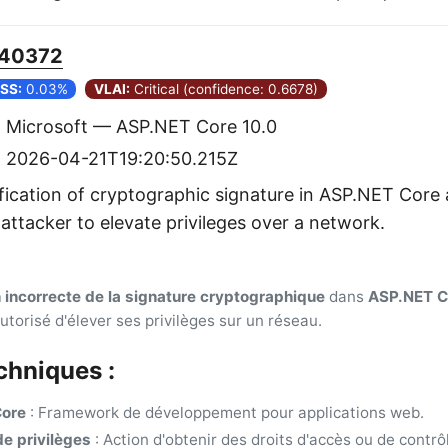
40372
SS:
0.03%
VLAI:
Critical (confidence: 0.6678)
Microsoft — ASP.NET Core 10.0
2026-04-21T19:20:50.215Z
fication of cryptographic signature in ASP.NET Core 
attacker to elevate privileges over a network.
n incorrecte de la signature cryptographique
dans
ASP.NET C
torisé d'élever ses privilèges sur un réseau.
chniques :
ore
: Framework de développement pour applications web.
de privilèges
: Action d'obtenir des droits d'accès ou de contrô