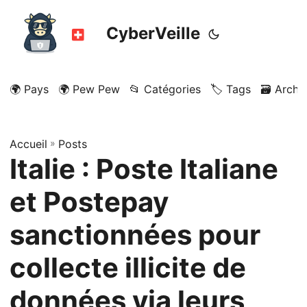
CyberVeille
🌍 Pays
🌍 Pew Pew
📂 Catégories
🏷️ Tags
🗃️ Archi
Accueil
»
Posts
Italie : Poste Italiane
et Postepay
sanctionnées pour
collecte illicite de
données via leurs