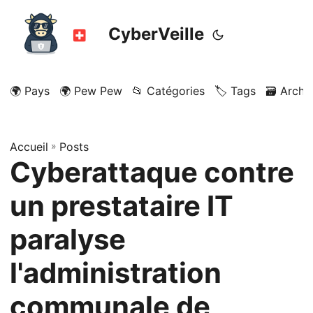
CyberVeille
🌍 Pays
🌍 Pew Pew
📂 Catégories
🏷️ Tags
🗃️ Archi
Accueil
»
Posts
Cyberattaque contre
un prestataire IT
paralyse
l'administration
communale de