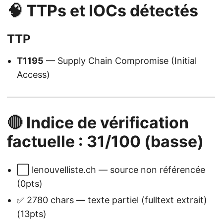
🧠 TTPs et IOCs détectés
TTP
T1195
— Supply Chain Compromise (Initial
Access)
🔴 Indice de vérification
factuelle : 31/100 (basse)
⬜ lenouvelliste.ch — source non référencée
(0pts)
✅ 2780 chars — texte partiel (fulltext extrait)
(13pts)