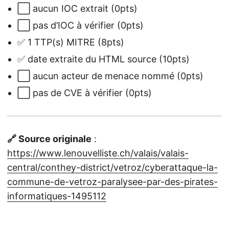
⬜ aucun IOC extrait (0pts)
⬜ pas d’IOC à vérifier (0pts)
✅ 1 TTP(s) MITRE (8pts)
✅ date extraite du HTML source (10pts)
⬜ aucun acteur de menace nommé (0pts)
⬜ pas de CVE à vérifier (0pts)
🔗 Source originale
:
https://www.lenouvelliste.ch/valais/valais-
central/conthey-district/vetroz/cyberattaque-la-
commune-de-vetroz-paralysee-par-des-pirates-
informatiques-1495112