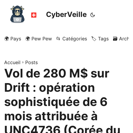
CyberVeille
🌍 Pays
🌍 Pew Pew
📂 Catégories
🏷️ Tags
🗃️ Archi
Accueil
»
Posts
Vol de 280 M$ sur
Drift : opération
sophistiquée de 6
mois attribuée à
UNC4736 (Corée du