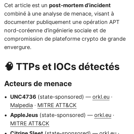
Cet article est un
post-mortem d’incident
combiné à une analyse de menace, visant à
documenter publiquement une opération APT
nord-coréenne d’ingénierie sociale et de
compromission de plateforme crypto de grande
envergure.
🧠 TTPs et IOCs détectés
Acteurs de menace
UNC4736
(state-sponsored) —
orkl.eu
·
Malpedia
·
MITRE ATT&CK
AppleJeus
(state-sponsored) —
orkl.eu
·
MITRE ATT&CK
Citrine Sleet
(state-sponsored) —
orkl.eu
·