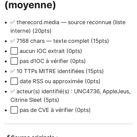
(moyenne)
✅ therecord.media — source reconnue (liste
interne) (20pts)
✅ 7168 chars — texte complet (15pts)
⬜ aucun IOC extrait (0pts)
⬜ pas d’IOC à vérifier (0pts)
✅ 10 TTPs MITRE identifiées (15pts)
⬜ date RSS ou approximée (0pts)
✅ acteur(s) identifié(s) : UNC4736, AppleJeus,
Citrine Sleet (5pts)
⬜ pas de CVE à vérifier (0pts)