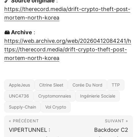
🔗 Source originale
:
https://therecord.media/drift-crypto-theft-post-
mortem-north-korea
🖴 Archive
:
https://web.archive.org/web/20260412084241/h
ttps://therecord.media/drift-crypto-theft-post-
mortem-north-korea
AppleJeus
Citrine Sleet
Corée Du Nord
TTP
UNC4736
Cryptomonnaies
Ingénierie Sociale
Supply-Chain
Vol Crypto
« PRÉCÉDENT
SUIVANT »
VIPERTUNNEL :
Backdoor C2