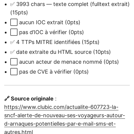
✅ 3993 chars — texte complet (fulltext extrait)
(15pts)
⬜ aucun IOC extrait (0pts)
⬜ pas d’IOC à vérifier (0pts)
✅ 4 TTPs MITRE identifiées (15pts)
✅ date extraite du HTML source (10pts)
⬜ aucun acteur de menace nommé (0pts)
⬜ pas de CVE à vérifier (0pts)
🔗 Source originale
:
https://www.clubic.com/actualite-607723-la-
sncf-alerte-de-nouveau-ses-voyageurs-autour-
d-arnaques-potentielles-par-e-mail-sms-et-
autres.html