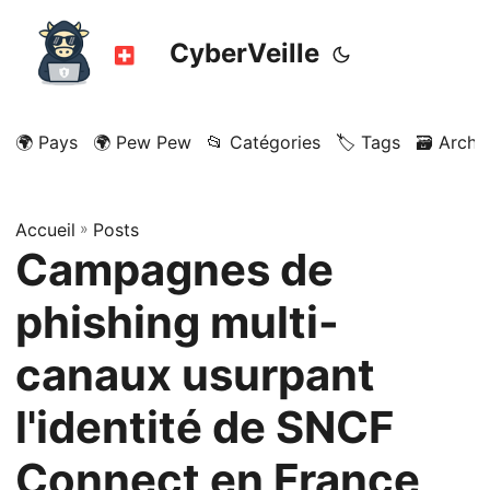
CyberVeille
🌍 Pays
🌍 Pew Pew
📂 Catégories
🏷️ Tags
🗃️ Archi
Accueil
»
Posts
Campagnes de
phishing multi-
canaux usurpant
l'identité de SNCF
Connect en France