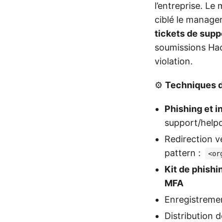
l’entreprise. L
ciblé le manager
tickets de supp
soumissions Hac
violation.
⚙️
Techniques d
Phishing et i
support/help
Redirection v
pattern :
<or
Kit de phishi
MFA
Enregistrement
Distribution 