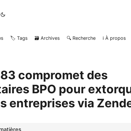
es
🏷️ Tags
🗃️ Archives
🔍 Recherche
ℹ️ À propos
83 compromet des
taires BPO pour extorq
s entreprises via Zend
matières