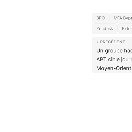
BPO
MFA Byp
Zendesk
Extor
« PRÉCÉDENT
Un groupe hac
APT cible journ
Moyen-Orient
Cybe