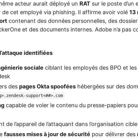
e même acteur aurait déployé un
RAT
sur le poste d’un 
 de cet employé via phishing. Il affirme avoir volé
13 
ort
contenant des données personnelles, des dossier
kerOne et des documents internes. Adobe n’a pas c
’attaque identifiées
ngénierie sociale
ciblant les employés des BPO et les
desk
ers des
pages Okta spoofées
hébergées sur des doma
g>.zendesk-support<##>.com
ng
capable de voler le contenu du presse-papiers po
 de l’appareil de l’attaquant dans l’organisation cible
de
fausses mises à jour de sécurité
pour délivrer des