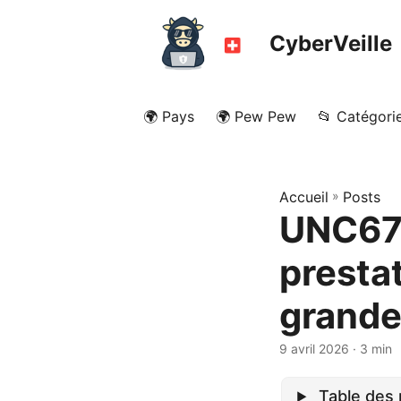
CyberVeille
🌍 Pays
🌍 Pew Pew
📂 Catégori
Accueil
»
Posts
UNC67
presta
grande
9 avril 2026
· 3 min
Table des 