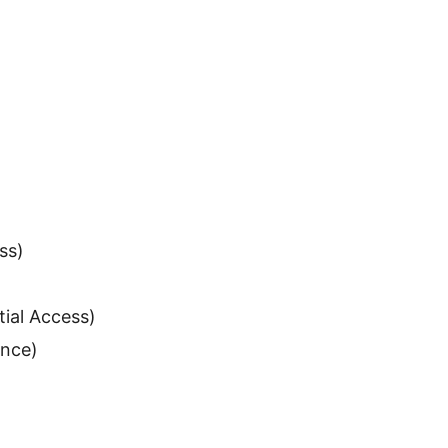
ss)
ial Access)
ence)