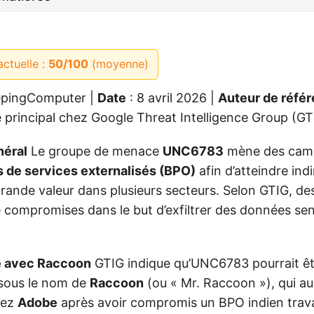
actuelle :
50/100
(moyenne)
epingComputer |
Date
: 8 avril 2026 |
Auteur de réfé
e principal chez Google Threat Intelligence Group (GT
néral
Le groupe de menace
UNC6783
mène des camp
s de services externalisés (BPO)
afin d’atteindre in
rande valeur dans plusieurs secteurs. Selon GTIG, de
é compromises dans le but d’exfiltrer des données sen
e avec Raccoon
GTIG indique qu’UNC6783 pourrait êtr
sous le nom de
Raccoon
(ou « Mr. Raccoon »), qui au
hez
Adobe
après avoir compromis un BPO indien trava