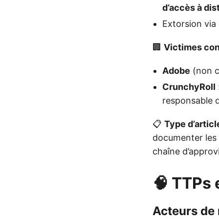
d’accès à di
Extorsion via
🏢
Victimes co
Adobe
(non c
CrunchyRoll
responsable d
📋
Type d’articl
documenter les T
chaîne d’appro
🧠 TTPs 
Acteurs de