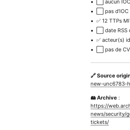
⬜ aucun IOC 
⬜ pas d’IOC à
✅ 12 TTPs MIT
⬜ date RSS o
✅ acteur(s) i
⬜ pas de CVE 
🔗 Source origi
new-unc6783-ha
🖴 Archive
:
https://web.ar
news/security/
tickets/