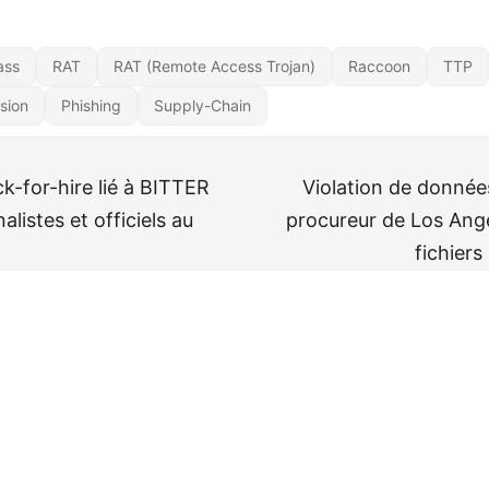
ass
RAT
RAT (Remote Access Trojan)
Raccoon
TTP
sion
Phishing
Supply-Chain
k-for-hire lié à BITTER
Violation de donnée
alistes et officiels au
procureur de Los Ange
fichier
rveille
CC BY-NC-SA 4.0
· Fait avec ❤️&🍺 par
Decio
·
Powered by
Hugo
&
Pap