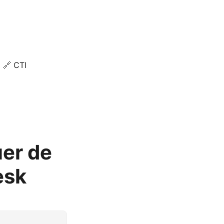
🔗 CTI
uer de
esk