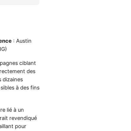
rence
: Austin
IG)
agnes ciblant
directement des
s dizaines
sibles à des fins
e lié à un
rait revendiqué
illant pour