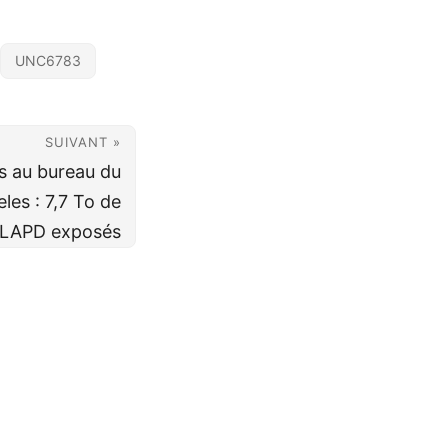
UNC6783
SUIVANT »
s au bureau du
les : 7,7 To de
s LAPD exposés
erMod