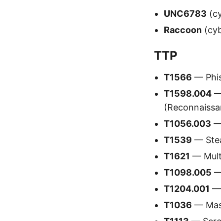
UNC6783
(cy
Raccoon
(cyb
TTP
T1566
— Phis
T1598.004
— 
(Reconnaissa
T1056.003
— 
T1539
— Stea
T1621
— Multi
T1098.005
— 
T1204.001
— 
T1036
— Masq