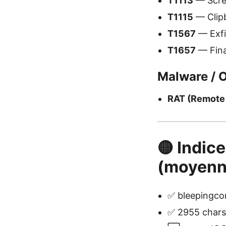
T1113
— Scree
T1115
— Clipb
T1567
— Exfil
T1657
— Fina
Malware / O
RAT (Remote 
🟡 Indice
(moyenn
✅ bleepingcom
✅ 2955 chars 