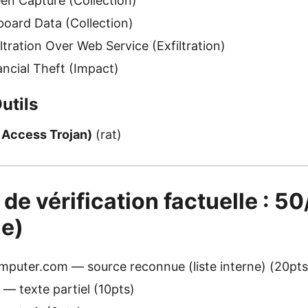
n Capture (Collection)
oard Data (Collection)
tration Over Web Service (Exfiltration)
ncial Theft (Impact)
utils
Access Trojan)
(rat)
 de vérification factuelle : 5
e)
puter.com — source reconnue (liste interne) (20pts
— texte partiel (10pts)