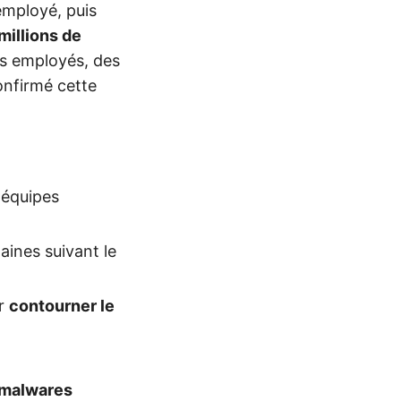
employé, puis
millions de
s employés, des
onfirmé cette
 équipes
ines suivant le
ur
contourner le
malwares