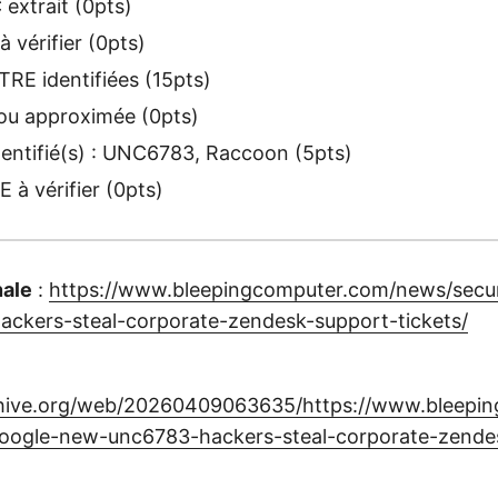
extrait (0pts)
 vérifier (0pts)
RE identifiées (15pts)
u approximée (0pts)
dentifié(s) : UNC6783, Raccoon (5pts)
à vérifier (0pts)
nale
:
https://www.bleepingcomputer.com/news/secur
ckers-steal-corporate-zendesk-support-tickets/
chive.org/web/20260409063635/https://www.bleepi
google-new-unc6783-hackers-steal-corporate-zende