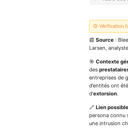
🟡 Vérification f
📰
Source
: Ble
Larsen, analyst
🎯
Contexte gé
des
prestataire
entreprises de g
d’entités ont ét
d’
extorsion
.
🔗
Lien possibl
persona connu 
une intrusion c