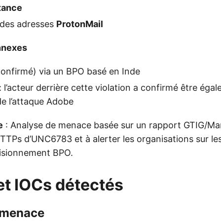
stance
 des adresses
ProtonMail
nnexes
onfirmé) via un BPO basé en Inde
: l’acteur derrière cette violation a confirmé être éga
e l’attaque Adobe
e
: Analyse de menace basée sur un rapport GTIG/Man
TPs d’UNC6783 et à alerter les organisations sur les 
visionnement BPO.
et IOCs détectés
 menace