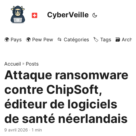
CyberVeille
🌍 Pays
🌍 Pew Pew
📂 Catégories
🏷️ Tags
🗃️ Archi
Accueil
»
Posts
Attaque ransomware
contre ChipSoft,
éditeur de logiciels
de santé néerlandais
9 avril 2026
· 1 min