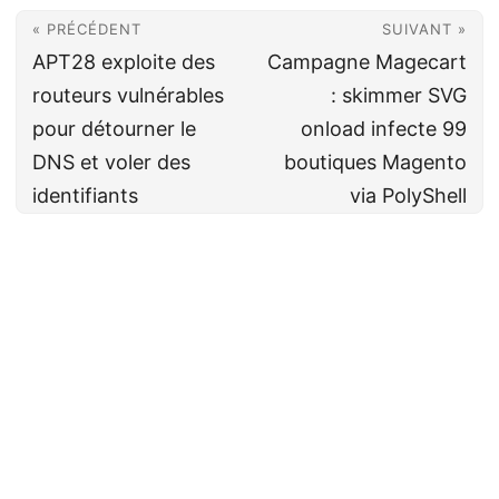
« PRÉCÉDENT
SUIVANT »
APT28 exploite des
Campagne Magecart
routeurs vulnérables
: skimmer SVG
pour détourner le
onload infecte 99
DNS et voler des
boutiques Magento
identifiants
via PolyShell
Cyberveille
CC BY-NC-SA 4.0
· Fait avec ❤️&🍺 par
Decio
·
Powered by
Hugo
&
PaperMod