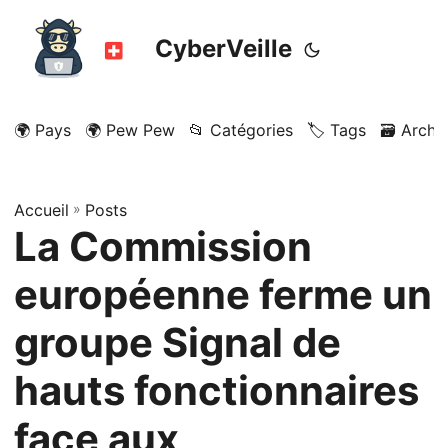
CyberVeille
🌍 Pays
🌍 Pew Pew
📂 Catégories
🏷️ Tags
🗃️ Archi
Accueil
»
Posts
La Commission
européenne ferme un
groupe Signal de
hauts fonctionnaires
face aux