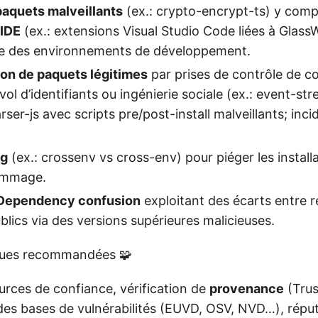
paquets malveillants
(ex.: crypto-encrypt-ts) y compr
’IDE
(ex.: extensions Visual Studio Code liées à Glas
 des environnements de développement.
n de paquets légitimes
par prises de contrôle de 
ol d’identifiants ou ingénierie sociale (ex.: event-st
ser-js avec scripts pre/post-install malveillants; inci
ng
(ex.: crossenv vs cross-env) pour piéger les install
ommage.
ependency confusion
exploitant des écarts entre r
blics via des versions supérieures malicieuses.
ques recommandées 🧩
ources de confiance, vérification de
provenance
(Trus
des bases de vulnérabilités (EUVD, OSV, NVD…), répu