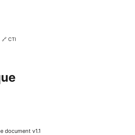
🔗 CTI
que
ce document v1.1