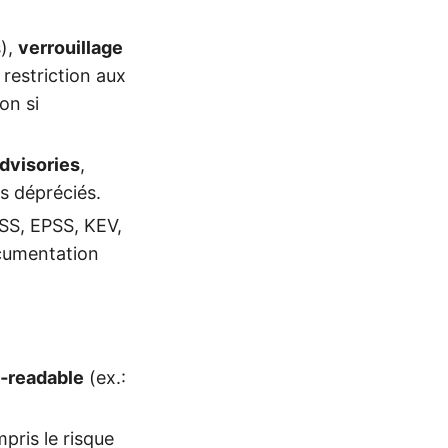
s),
verrouillage
 restriction aux
on si
dvisories
,
s dépréciés.
VSS, EPSS, KEV,
ocumentation
‑readable
(ex.:
pris le risque