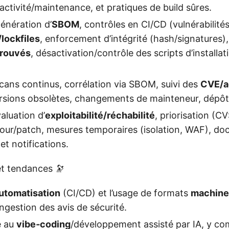
activité/maintenance, et pratiques de build sûres.
génération d’
SBOM
, contrôles en CI/CD (vulnérabilité
lockfiles
, enforcement d’intégrité (hash/signatures),
prouvés
, désactivation/contrôle des scripts d’installati
scans continus, corrélation via SBOM, suivi des
CVE/a
ersions obsolètes, changements de mainteneur, dépôt
valuation d’
exploitabilité/réchabilité
, priorisation (C
jour/patch, mesures temporaires (isolation, WAF), d
t notifications.
et tendances 🔭
utomatisation
(CI/CD) et l’usage de formats
machine
ngestion des avis de sécurité.
e au
vibe‑coding
/développement assisté par IA, y com