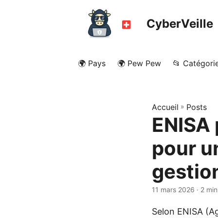
CyberVeille
🌍 Pays
🌍 Pew Pew
📂 Catégori
Accueil
»
Posts
ENISA 
pour u
gestio
11 mars 2026
· 2 min
Selon ENISA (Ag