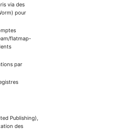
is via des
sWorm) pour
comptes
ream/flatmap-
dents
ations par
egistres
ted Publishing),
tation des