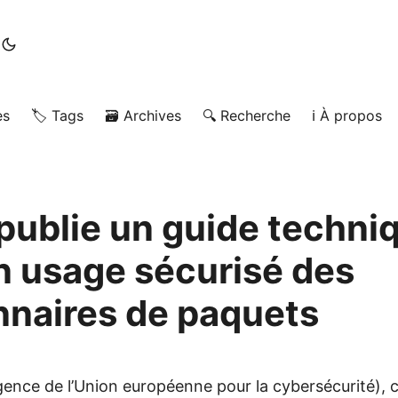
es
🏷️ Tags
🗃️ Archives
🔍 Recherche
ℹ️ À propos
publie un guide techni
n usage sécurisé des
nnaires de paquets
ence de l’Union européenne pour la cybersécurité), 