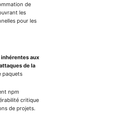
nsommation de
ouvrant les
nelles pour les
s inhérentes aux
attaques de la
e paquets
ident npm
abilité critique
ons de projets.