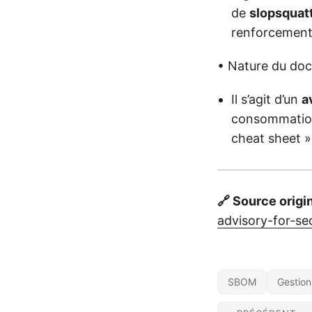
de
slopsquat
renforcement 
• Nature du do
Il s’agit d’un
a
consommation
cheat sheet » 
🔗 Source origi
advisory-for-s
SBOM
Gestion