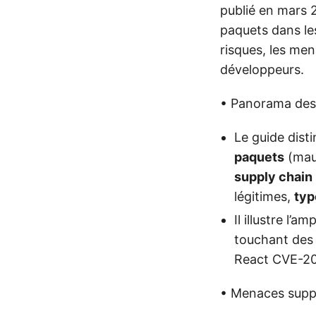
publié en mars 
paquets dans le
risques, les me
développeurs.
• Panorama des 
Le guide dist
paquets
(mau
supply chain
légitimes,
typ
Il illustre l’
touchant des 
React CVE-202
• Menaces suppl