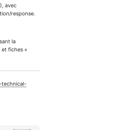
), avec
ction/response.
sant la
et fiches «
-technical-