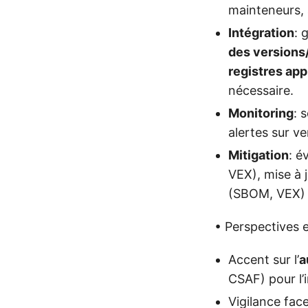
mainteneurs, 
Intégration
: 
des versions/
registres ap
nécessaire.
Monitoring
: 
alertes sur v
Mitigation
: é
VEX), mise à 
(SBOM, VEX) e
• Perspectives 
Accent sur l’
a
CSAF) pour l’i
Vigilance fac