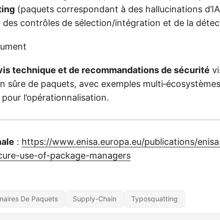
ting
(paquets correspondant à des hallucinations d’IA
des contrôles de sélection/intégration et de la déte
cument
vis technique et de recommandations de sécurité
vi
 sûre de paquets, avec exemples multi‑écosystèmes 
pour l’opérationnalisation.
nale
:
https://www.enisa.europa.eu/publications/enisa
ecure-use-of-package-managers
naires De Paquets
Supply-Chain
Typosquatting