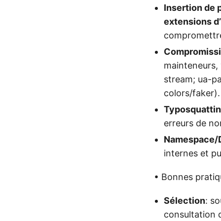
Insertion de 
extensions d
compromettre
Compromissio
mainteneurs, v
stream; ua-par
colors/faker).
Typosquatti
erreurs de n
Namespace/D
internes et pu
• Bonnes prati
Sélection
: s
consultation 