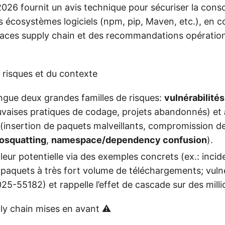
2026 fournit un avis technique pour sécuriser la co
s écosystèmes logiciels (npm, pip, Maven, etc.), en c
naces supply chain et des recommandations opération
risques et du contexte
ingue deux grandes familles de risques:
vulnérabilité
vaises pratiques de codage, projets abandonnés) et
(insertion de paquets malveillants, compromission d
osquatting
,
namespace/dependency confusion
).
ampleur potentielle via des exemples concrets (ex.: inc
paquets à très fort volume de téléchargements; vulnér
5-55182) et rappelle l’effet de cascade sur des milli
y chain mises en avant ⚠️