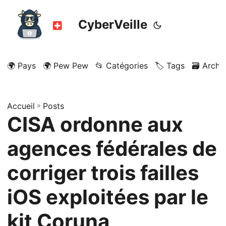
CyberVeille
🌍 Pays
🌍 Pew Pew
📂 Catégories
🏷️ Tags
🗃️ Archi
Accueil
»
Posts
CISA ordonne aux
agences fédérales de
corriger trois failles
iOS exploitées par le
kit Coruna