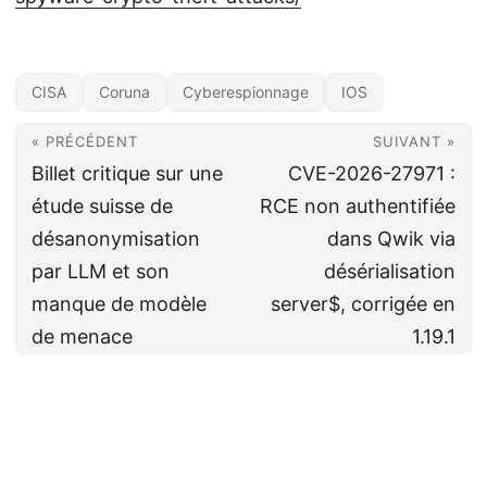
CISA
Coruna
Cyberespionnage
IOS
« PRÉCÉDENT
SUIVANT »
Billet critique sur une
CVE-2026-27971 :
étude suisse de
RCE non authentifiée
désanonymisation
dans Qwik via
par LLM et son
désérialisation
manque de modèle
server$, corrigée en
de menace
1.19.1