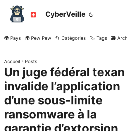
CyberVeille
🌍 Pays
🌍 Pew Pew
📂 Catégories
🏷️ Tags
🗃️ Archi
Accueil
»
Posts
Un juge fédéral texan
invalide l’application
d’une sous‑limite
ransomware à la
garantie d’extorsion