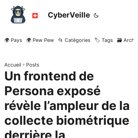
CyberVeille
🌍 Pays
🌍 Pew Pew
📂 Catégories
🏷️ Tags
🗃️ Archi
Accueil
»
Posts
Un frontend de
Persona exposé
révèle l’ampleur de la
collecte biométrique
derrière la