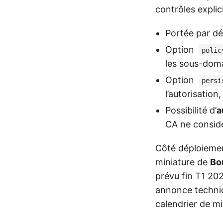
contrôles explic
Portée par dé
Option
polic
les sous-dom
Option
persi
l’autorisation
Possibilité d’
a
CA ne considé
Côté déploiemen
miniature de
Bo
prévu fin T1 20
annonce techniq
calendrier de mi