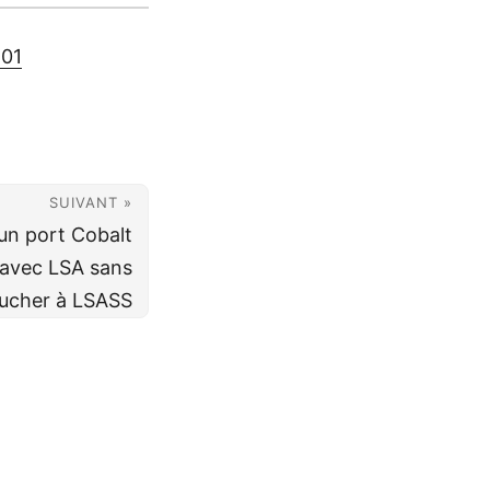
-01
SUIVANT »
un port Cobalt
r avec LSA sans
ucher à LSASS