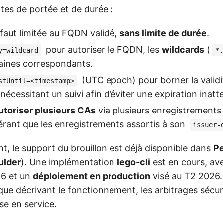
ites de portée et de durée :
faut limitée au FQDN validé,
sans limite de durée
.
pour autoriser le FQDN, les
wildcards
(
y=wildcard
*.
aines correspondants.
(UTC epoch) pour borner la validi
stUntil=<timestamp>
, nécessitant un suivi afin d’éviter une expiration inat
utoriser plusieurs CAs
via plusieurs enregistrement
rant que les enregistrements assortis à son
issuer-
t, le support du brouillon est déjà disponible dans
P
ulder
). Une implémentation
lego-cli
est en cours, av
26 et un
déploiement en production
visé au T2 2026. 
ue décrivant le fonctionnement, les arbitrages sécuri
se en service.