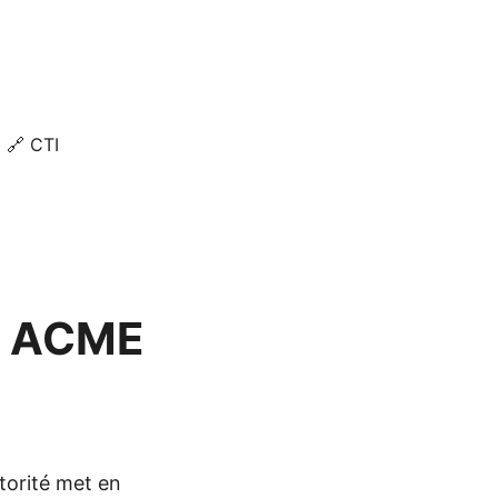
🔗 CTI
on ACME
utorité met en