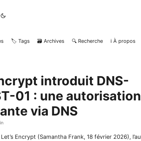
es
🏷️ Tags
🗃️ Archives
🔍 Recherche
ℹ️ À propos
Encrypt introduit DNS-
T-01 : une autorisati
tante via DNS
in
 Let’s Encrypt (Samantha Frank, 18 février 2026), l’a