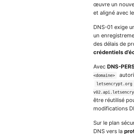
œuvre un nouvea
et aligné avec 
DNS-01 exige un
un enregistrem
des délais de pr
crédentiels d’é
Avec
DNS-PERS
autori
<domaine>
letsencrypt.org
v02.api.letsencry
être réutilisé p
modifications D
Sur le plan sécu
DNS vers la
pro