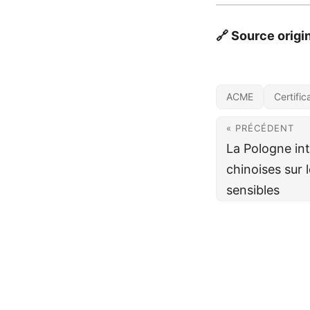
🔗 Source origi
ACME
Certific
« PRÉCÉDENT
La Pologne int
chinoises sur l
sensibles