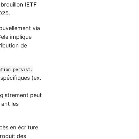
brouillon IETF
025.
ouvellement via
Cela implique
ribution de
ation-persist.
spécifiques (ex.
registrement peut
rant les
ccès en écriture
roduit des