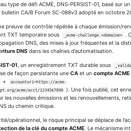
u type de défi ACME, DNS-PERSIST-01, basé sur un 
le bulletin CA/B Forum SC-088v3 adopté en octobre 2
e preuve de contrôle répétée à chaque émission/ren
ent TXT temporaire sous
. 
_acme-challenge.<domaine>
opagation DNS, des mises à jour fréquentes et la dist
criture DNS
dans les chaînes d’automatisation.
IST-01
, un enregistrement TXT durable sous
_valid
se de façon persistante une
CA
et un
compte ACME
+
accounturi=https://acme-
). Une fois publié, cet en
pt.org/acme/acct/1234567890
our les nouvelles émissions et les renouvellements, reti
NS du chemin critique.
rité/opérationnel, le risque principal se déplace de l’a
tection de la clé du compte ACME
. Le mécanisme int