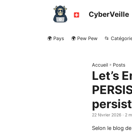
CyberVeille
🌍 Pays
🌍 Pew Pew
📂 Catégori
Accueil
»
Posts
Let’s 
PERSIS
persis
22 février 2026
· 2 m
Selon le blog de