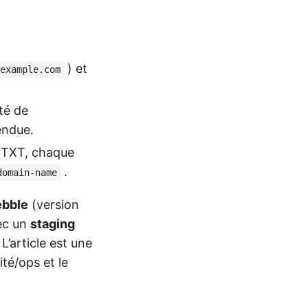
) et
example.com
té de
tendue.
s TXT, chaque
.
domain-name
ebble
(version
ec un
staging
L’article est une
té/ops et le