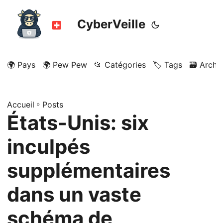
CyberVeille
🌍 Pays
🌍 Pew Pew
📂 Catégories
🏷️ Tags
🗃️ Archi
Accueil
»
Posts
États-Unis: six
inculpés
supplémentaires
dans un vaste
schéma de