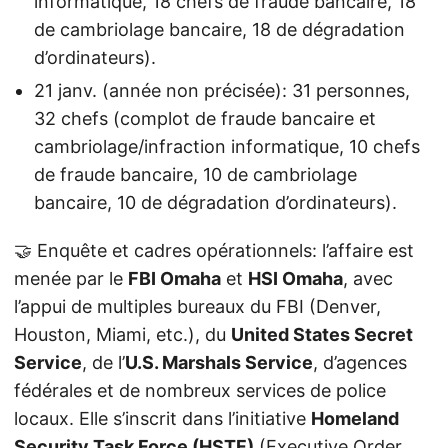
informatique, 18 chefs de fraude bancaire, 18
de cambriolage bancaire, 18 de dégradation
d’ordinateurs).
21 janv. (année non précisée): 31 personnes,
32 chefs (complot de fraude bancaire et
cambriolage/infraction informatique, 10 chefs
de fraude bancaire, 10 de cambriolage
bancaire, 10 de dégradation d’ordinateurs).
🤝 Enquête et cadres opérationnels: l’affaire est
menée par le
FBI Omaha
et
HSI Omaha
, avec
l’appui de multiples bureaux du FBI (Denver,
Houston, Miami, etc.), du
United States Secret
Service
, de l’
U.S. Marshals Service
, d’agences
fédérales et de nombreux services de police
locaux. Elle s’inscrit dans l’initiative
Homeland
Security Task Force (HSTF)
(Executive Order