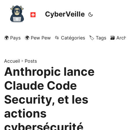
CyberVeille
🌍 Pays
🌍 Pew Pew
📂 Catégories
🏷️ Tags
🗃️ Archi
Accueil
»
Posts
Anthropic lance
Claude Code
Security, et les
actions
cybersécurité