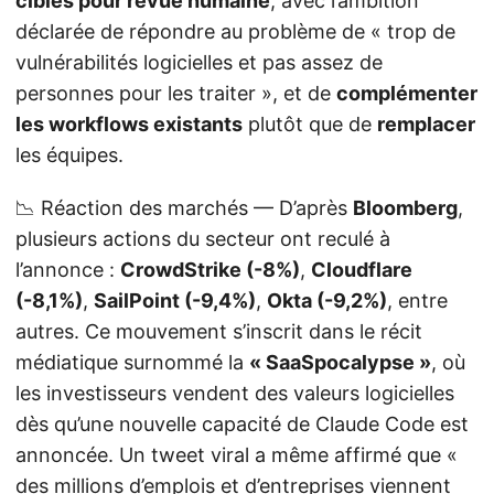
ciblés pour revue humaine
, avec l’ambition
déclarée de répondre au problème de « trop de
vulnérabilités logicielles et pas assez de
personnes pour les traiter », et de
complémenter
les workflows existants
plutôt que de
remplacer
les équipes.
📉 Réaction des marchés — D’après
Bloomberg
,
plusieurs actions du secteur ont reculé à
l’annonce :
CrowdStrike (-8%)
,
Cloudflare
(-8,1%)
,
SailPoint (-9,4%)
,
Okta (-9,2%)
, entre
autres. Ce mouvement s’inscrit dans le récit
médiatique surnommé la
« SaaSpocalypse »
, où
les investisseurs vendent des valeurs logicielles
dès qu’une nouvelle capacité de Claude Code est
annoncée. Un tweet viral a même affirmé que «
des millions d’emplois et d’entreprises viennent