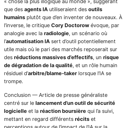
« chose la plus illogique au monde », suggérant
que des
agents IA
utiliseraient des
outils
humains
plutôt que d’en inventer de nouveaux. À
l’inverse, le critique
Cory Doctorow
évoque, par
analogie avec la
radiologie
, un scénario où
l’
automatisation IA
sert d’outil potentiellement
utile mais où le pari des marchés reposerait sur
des
réductions massives d’effectifs
, un
risque
de dégradation de la qualité
, et un rôle humain
résiduel d’
arbitre/blame‑taker
lorsque l’IA se
trompe.
Conclusion — Article de presse généraliste
centré sur le
lancement d’un outil de sécurité
logicielle
et la
réaction boursière
qui l’a suivi,
mettant en regard différents
récits
et
perceptions autour de l’impact de l’IA sur la