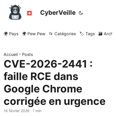
CyberVeille
🌍 Pays
🌍 Pew Pew
📂 Catégories
🏷️ Tags
🗃️ Archi
Accueil
»
Posts
CVE-2026-2441 :
faille RCE dans
Google Chrome
corrigée en urgence
16 février 2026
· 1 min