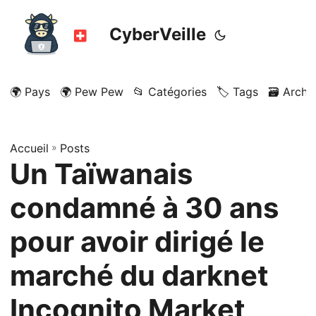
CyberVeille
🌍 Pays
🌍 Pew Pew
📂 Catégories
🏷️ Tags
🗃️ Archi
Accueil
»
Posts
Un Taïwanais
condamné à 30 ans
pour avoir dirigé le
marché du darknet
Incognito Market