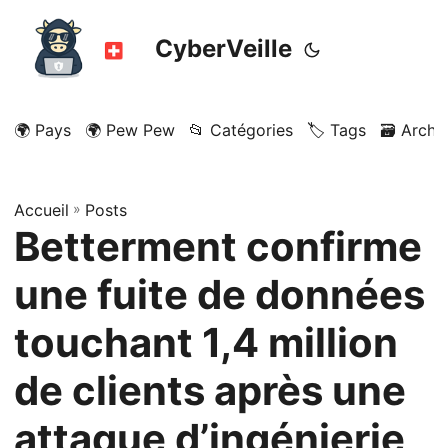
CyberVeille
🌍 Pays
🌍 Pew Pew
📂 Catégories
🏷️ Tags
🗃️ Archi
Accueil
»
Posts
Betterment confirme
une fuite de données
touchant 1,4 million
de clients après une
attaque d’ingénierie