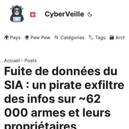
CyberVeille
🌍 Pays
🌍 Pew Pew
📂 Catégories
🏷️ Tags
🗃️ Archi
Accueil
»
Posts
Fuite de données du
SIA : un pirate exfiltre
des infos sur ~62
000 armes et leurs
propriétaires