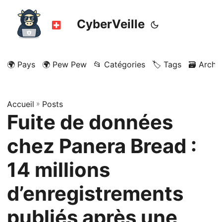
CyberVeille
🌍 Pays
🌍 Pew Pew
📂 Catégories
🏷️ Tags
🗃️ Archi
Accueil
»
Posts
Fuite de données
chez Panera Bread :
14 millions
d’enregistrements
publiés après une