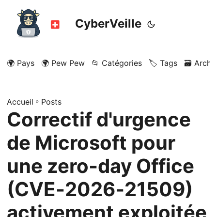
CyberVeille
🌍 Pays
🌍 Pew Pew
📂 Catégories
🏷️ Tags
🗃️ Archi
Accueil
»
Posts
Correctif d'urgence
de Microsoft pour
une zero‑day Office
(CVE‑2026‑21509)
activement exploitée