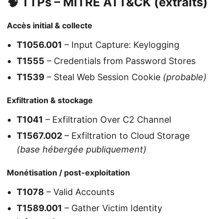
🧠 TTPs – MITRE ATT&CK (extraits)
Accès initial & collecte
T1056.001
– Input Capture: Keylogging
T1555
– Credentials from Password Stores
T1539
– Steal Web Session Cookie
(probable)
Exfiltration & stockage
T1041
– Exfiltration Over C2 Channel
T1567.002
– Exfiltration to Cloud Storage
(base hébergée publiquement)
Monétisation / post-exploitation
T1078
– Valid Accounts
T1589.001
– Gather Victim Identity