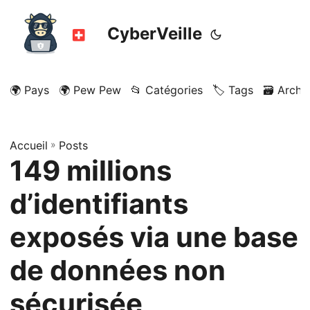
CyberVeille
🌍 Pays
🌍 Pew Pew
📂 Catégories
🏷️ Tags
🗃️ Archi
Accueil
»
Posts
149 millions
d’identifiants
exposés via une base
de données non
sécurisée