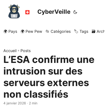
CyberVeille
🌍 Pays
🌍 Pew Pew
📂 Catégories
🏷️ Tags
🗃️ Archi
Accueil
»
Posts
L’ESA confirme une
intrusion sur des
serveurs externes
non classifiés
4 janvier 2026
· 2 min