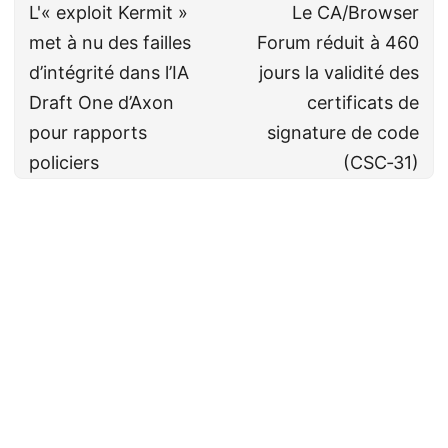
L'« exploit Kermit »
Le CA/Browser
met à nu des failles
Forum réduit à 460
d’intégrité dans l’IA
jours la validité des
Draft One d’Axon
certificats de
pour rapports
signature de code
policiers
(CSC‑31)
Cyberveille
CC BY-NC-SA 4.0
· Fait avec ❤️&🍺 par
Decio
·
Powered by
Hugo
&
PaperMod
Dernière mise à jour le: 8 août 2026
📝