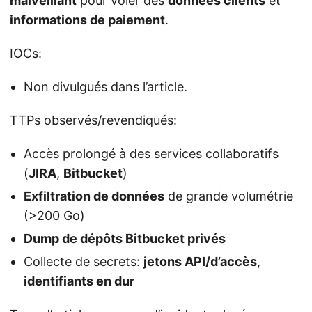
malveillant
pour voler des
données clients
et
informations de paiement
.
IOCs:
Non divulgués dans l’article.
TTPs observés/revendiqués:
Accès prolongé à des services collaboratifs
(
JIRA
,
Bitbucket
)
Exfiltration de données
de grande volumétrie
(>200 Go)
Dump de dépôts Bitbucket privés
Collecte de secrets:
jetons API/d’accès
,
identifiants en dur