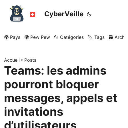
CyberVeille
🌍 Pays
🌍 Pew Pew
📂 Catégories
🏷️ Tags
🗃️ Archi
Accueil
»
Posts
Teams: les admins
pourront bloquer
messages, appels et
invitations
d’utilisateurs