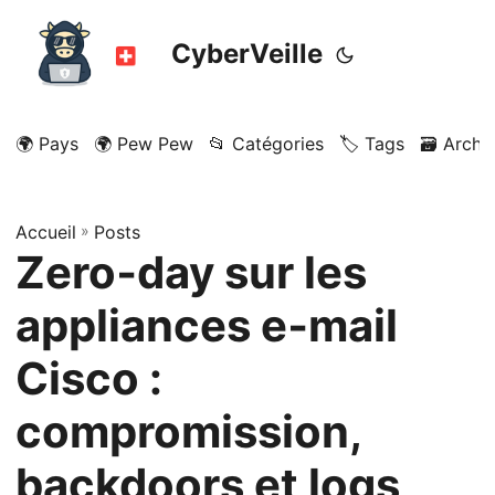
CyberVeille
🌍 Pays
🌍 Pew Pew
📂 Catégories
🏷️ Tags
🗃️ Archi
Accueil
»
Posts
Zero‑day sur les
appliances e‑mail
Cisco :
compromission,
backdoors et logs