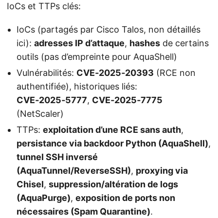
IoCs et TTPs clés:
IoCs (partagés par Cisco Talos, non détaillés
ici):
adresses IP d’attaque
,
hashes
de certains
outils (pas d’empreinte pour AquaShell)
Vulnérabilités:
CVE‑2025‑20393
(RCE non
authentifiée), historiques liés:
CVE‑2025‑5777
,
CVE‑2025‑7775
(NetScaler)
TTPs:
exploitation d’une RCE sans auth
,
persistance via backdoor Python (AquaShell)
,
tunnel SSH inversé
(AquaTunnel/ReverseSSH)
,
proxying via
Chisel
,
suppression/altération de logs
(AquaPurge)
,
exposition de ports non
nécessaires (Spam Quarantine)
.