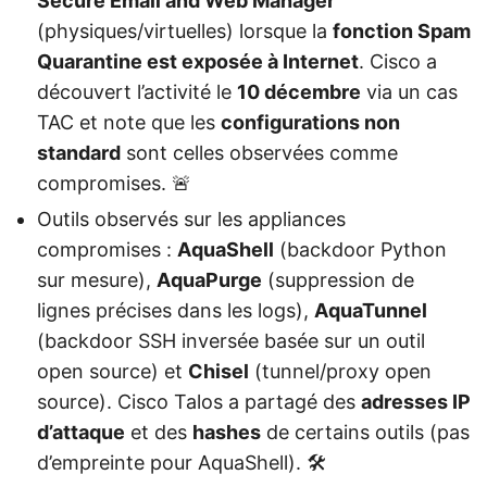
Secure Email and Web Manager
(physiques/virtuelles) lorsque la
fonction Spam
Quarantine est exposée à Internet
. Cisco a
découvert l’activité le
10 décembre
via un cas
TAC et note que les
configurations non
standard
sont celles observées comme
compromises. 🚨
Outils observés sur les appliances
compromises :
AquaShell
(backdoor Python
sur mesure),
AquaPurge
(suppression de
lignes précises dans les logs),
AquaTunnel
(backdoor SSH inversée basée sur un outil
open source) et
Chisel
(tunnel/proxy open
source). Cisco Talos a partagé des
adresses IP
d’attaque
et des
hashes
de certains outils (pas
d’empreinte pour AquaShell). 🛠️