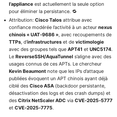
l’appliance
est actuellement la seule option
pour éliminer la persistance. 🔁
Attribution:
Cisco Talos
attribue avec
confiance modérée l’activité à un acteur
nexus
chinois « UAT‑9686 »
, avec recoupements de
TTPs
, d’
infrastructures
et de
victimologie
avec des groupes tels que
APT41
et
UNC5174
.
Le
ReverseSSH/AquaTunnel
s’aligne avec des
usages connus de ces APTs. Le chercheur
Kevin Beaumont
note que les IPs d’attaque
publiées évoquent un APT chinois ayant déjà
ciblé des
Cisco ASA
(backdoor persistante,
désactivation des logs et des crash dumps) et
des
Citrix NetScaler ADC
via
CVE‑2025‑5777
et
CVE‑2025‑7775
.