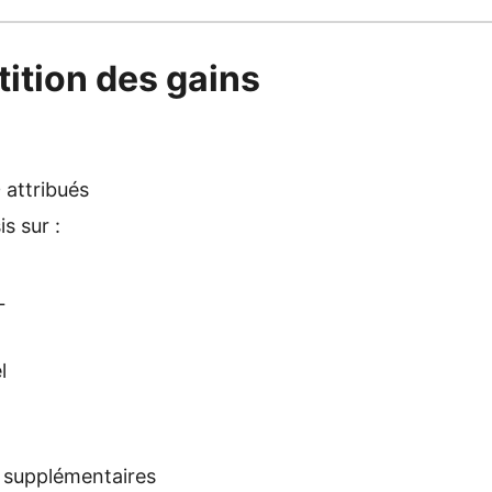
tition des gains
D
attribués
is sur :
L
l
supplémentaires