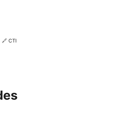
🔗 CTI
des