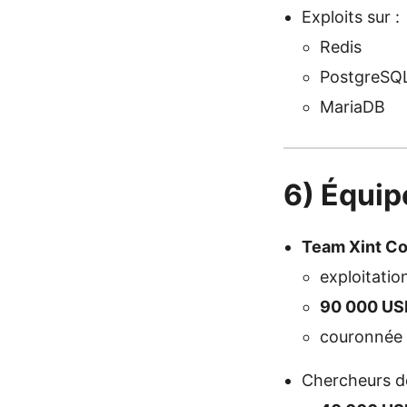
Exploits sur :
Redis
PostgreSQ
MariaDB
6) Équi
Team Xint C
exploitatio
90 000 US
couronnée
Chercheurs d