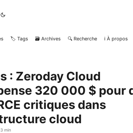
es
🏷️ Tags
🗃️ Archives
🔍 Recherche
ℹ️ À propos
s : Zeroday Cloud
ense 320 000 $ pour 
 RCE critiques dans
structure cloud
 3 min