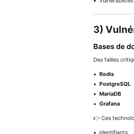
Vulnérabilité
3) Vulné
Bases de do
Des failles criti
Redis
PostgreSQL
MariaDB
Grafana
👉 Ces technolo
identifiants