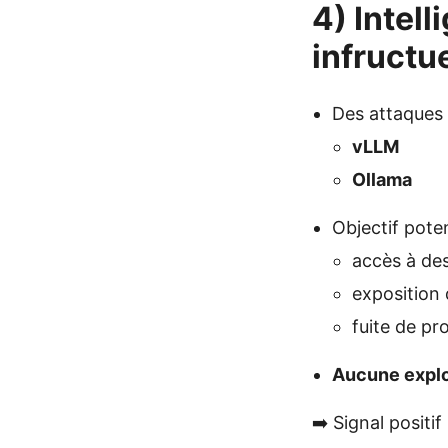
4) Intell
infructu
Des attaques
vLLM
Ollama
Objectif poten
accès à de
exposition 
fuite de pr
Aucune explo
➡️ Signal positif