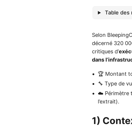
Table des 
Selon BleepingC
décerné 320 000
critiques d’
exéc
dans l’infrastr
🏆 Montant t
🔧 Type de vul
☁️ Périmètre 
l’extrait).
1) Conte