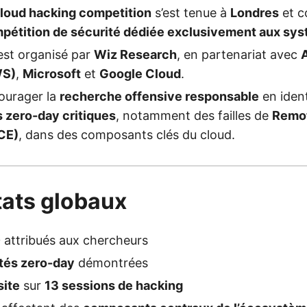
loud hacking competition
s’est tenue à
Londres
et c
pétition de sécurité dédiée exclusivement aux sy
est organisé par
Wiz Research
, en partenariat avec
WS)
,
Microsoft
et
Google Cloud
.
courager la
recherche offensive responsable
en ident
s zero-day critiques
, notamment des failles de
Remo
CE)
, dans des composants clés du cloud.
tats globaux
D
attribués aux chercheurs
ités zero-day
démontrées
site
sur
13 sessions de hacking