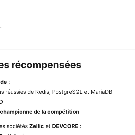
L
pes récompensées
ode
:
ns réussies de Redis, PostgreSQL et MariaDB
D
championne de la compétition
es sociétés
Zellic
et
DEVCORE
: