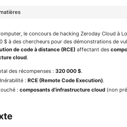
matières
omputer, le concours de hacking Zeroday Cloud à L
 $ à des chercheurs pour des démonstrations de vuln
ution de code à distance (RCE)
affectant des
compos
ucture cloud
.
otal des récompenses :
320 000 $
.
nérabilité :
RCE (Remote Code Execution)
.
touché :
composants d’infrastructure cloud
(non pré
xte