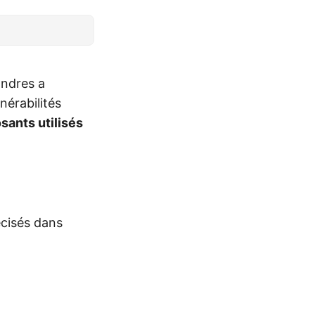
ondres a
érabilités
ants utilisés
cisés dans