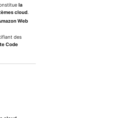
onstitue
la
stèmes cloud
.
Amazon Web
ifiant des
te Code