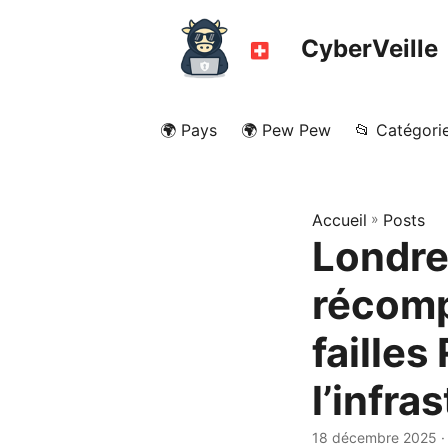
CyberVeille
🌍 Pays
🌍 Pew Pew
📂 Catégori
Accueil
»
Posts
Londre
récomp
failles
l’infra
18 décembre 2025
·