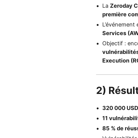
La
Zeroday C
première com
L’événement 
Services (A
Objectif : en
vulnérabilité
Execution (R
2) Résul
320 000 US
11 vulnérabil
85 % de réus