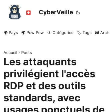
CyberVeille
🌍 Pays
🌍 Pew Pew
📂 Catégories
🏷️ Tags
🗃️ Archi
Accueil
»
Posts
Les attaquants
privilégient l'accès
RDP et des outils
standards, avec
usages ponctuels de