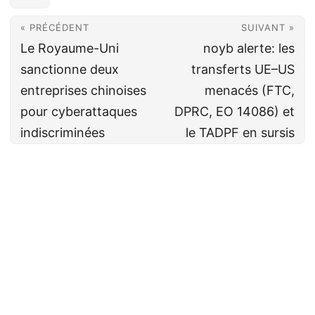
« PRÉCÉDENT
SUIVANT »
Le Royaume-Uni
noyb alerte: les
sanctionne deux
transferts UE–US
entreprises chinoises
menacés (FTC,
pour cyberattaques
DPRC, EO 14086) et
indiscriminées
le TADPF en sursis
Cyberveille
CC BY-NC-SA 4.0
· Fait avec ❤️&🍺 par
Decio
·
Powered by
Hugo
&
PaperMod