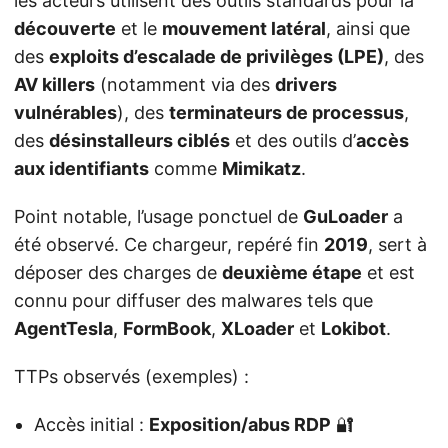
les acteurs utilisent des outils standards pour la
découverte
et le
mouvement latéral
, ainsi que
des
exploits d’escalade de privilèges (LPE)
, des
AV killers
(notamment via des
drivers
vulnérables
), des
terminateurs de processus
,
des
désinstalleurs ciblés
et des outils d’
accès
aux identifiants
comme
Mimikatz
.
Point notable, l’usage ponctuel de
GuLoader
a
été observé. Ce chargeur, repéré fin
2019
, sert à
déposer des charges de
deuxième étape
et est
connu pour diffuser des malwares tels que
AgentTesla
,
FormBook
,
XLoader
et
Lokibot
.
TTPs observés (exemples) :
Accès initial :
Exposition/abus RDP
🔐