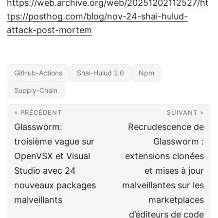
https://web.archive.org/web/20251202112527/ht
tps://posthog.com/blog/nov-24-shai-hulud-
attack-post-mortem
GitHub-Actions
Shai-Hulud 2.0
Npm
Supply-Chain
« PRÉCÉDENT
SUIVANT »
Glassworm:
Recrudescence de
troisième vague sur
Glassworm :
OpenVSX et Visual
extensions clonées
Studio avec 24
et mises à jour
nouveaux packages
malveillantes sur les
malveillants
marketplaces
d’éditeurs de code