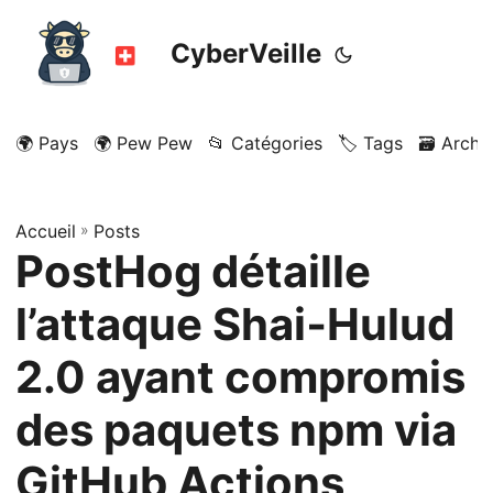
CyberVeille
🌍 Pays
🌍 Pew Pew
📂 Catégories
🏷️ Tags
🗃️ Archi
Accueil
»
Posts
PostHog détaille
l’attaque Shai‑Hulud
2.0 ayant compromis
des paquets npm via
GitHub Actions