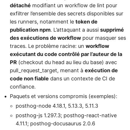
détaché
modifiant un workflow de lint pour
exfiltrer l’ensemble des secrets disponibles sur
les runners, notamment le
token de
publication npm
. L’attaquant a aussi
supprimé
des exécutions de workflow
pour masquer ses
traces. Le problème racine: un
workflow
exécutant du code contrôlé par l’auteur de la
PR
(checkout du head au lieu du base) avec
pull_request_target, menant à
exécution de
code non fiable
dans un contexte de CI de
confiance.
Paquets et versions compromis (exemples):
posthog-node 4.18.1, 5.13.3, 5.11.3
posthog-js 1.297.3; posthog-react-native
4.11.1; posthog-docusaurus 2.0.6