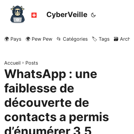
CyberVeille
🌍 Pays
🌍 Pew Pew
📂 Catégories
🏷️ Tags
🗃️ Archi
Accueil
»
Posts
WhatsApp : une
faiblesse de
découverte de
contacts a permis
d’énumérer 3,5