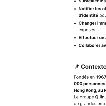
Surveiller les
Notifier les c
d’identité
pou
Changer imm
exposés.
Effectuer un
Collaborer a
📌 Context
Fondée en
1967
000 personnes
Hong Kong, au P
Le groupe
Qilin
de grandes entre