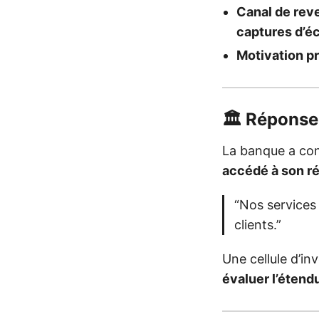
Canal de reve
captures d’é
Motivation pr
🏛️ Réponse
La banque a con
accédé à son r
“Nos services
clients.”
Une cellule d’in
évaluer l’étend