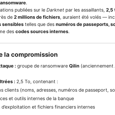
ransomware
.
ations publiées sur le
Darknet
par les assaillants,
2,5
près de
2 millions de fichiers
, auraient été volés — in
s sensibles
telles que des
numéros de passeports, s
me des
codes sources internes
.
de la compromission
ttaque :
groupe de ransomware
Qilin
(anciennement
trées :
2,5 To, contenant :
s clients (noms, adresses, numéros de passeport, so
es et outils internes de la banque
’exploitation et fichiers financiers internes