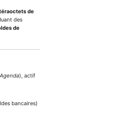
 téraoctets de
cluant des
oldes de
Agenda
), actif
ldes bancaires)