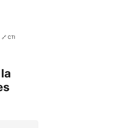
🔗 CTI
 la
es