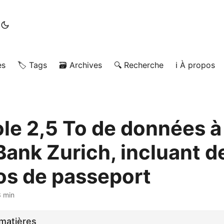
es
🏷️ Tags
🗃️ Archives
🔍 Recherche
ℹ️ À propos
ole 2,5 To de données à
Bank Zurich, incluant d
s de passeport
3 min
matières