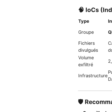
🧠 IoCs (I
Type
I
Groupe
Q
Fichiers
C
divulgués
d
Volume
2,
exfiltré
Pu
Infrastructure
D
🛡️ Recomm