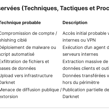
ervées (Techniques, Tactiques et Pro
Technique probable
Description
Compromission de compte /
Accès initial probable v
phishing ciblé
internes ou VPN
Déploiement de malware ou
Exécution d’un agent d
script automatisé
serveurs internes
Exfiltration de fichiers et
Extraction massive de
bases de données
données clients et outi
Upload vers infrastructure
Données transférées v
Darknet
hors du périmètre
Menace de diffusion publique /
Publication partielle d
extorsion
Darknet