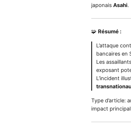
japonais
Asahi
.
🧩
Résumé :
L’attaque con
bancaires en 
Les assaillant
exposant pote
L’incident ill
transnationa
Type d’article: 
impact principal