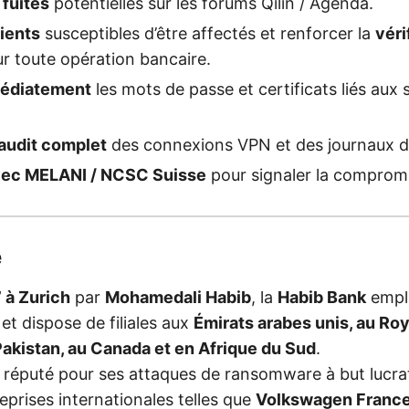
 fuites
potentielles sur les forums Qilin / Agenda.
lients
susceptibles d’être affectés et renforcer la
véri
r toute opération bancaire.
édiatement
les mots de passe et certificats liés aux
 audit complet
des connexions VPN et des journaux d’
vec MELANI / NCSC Suisse
pour signaler la compromi
e
 à Zurich
par
Mohamedali Habib
, la
Habib Bank
empl
et dispose de filiales aux
Émirats arabes unis, au Ro
akistan, au Canada et en Afrique du Sud
.
, réputé pour ses attaques de ransomware à but lucrati
prises internationales telles que
Volkswagen Franc