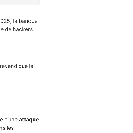
2025, la banque
pe de hackers
 revendique le
me d’une
attaque
ns les