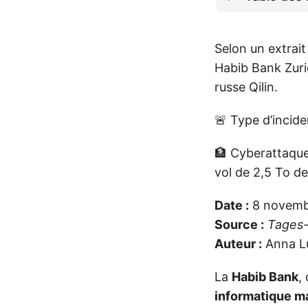
Selon un extrai
Habib Bank Zuri
russe Qilin.
🚨 Type d’incid
🏦 Cyberattaque
vol de 2,5 To d
Date :
8 novemb
Source :
Tages-
Auteur :
Anna Lu
La
Habib Bank
,
informatique m