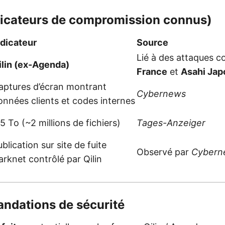
ndicateurs de compromission connus)
ndicateur
Source
Lié à des attaques c
ilin (ex-Agenda)
France
et
Asahi Jap
aptures d’écran montrant
Cybernews
onnées clients et codes internes
5 To (~2 millions de fichiers)
Tages-Anzeiger
blication sur site de fuite
Observé par
Cybern
arknet contrôlé par Qilin
andations de sécurité