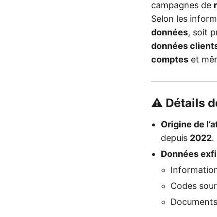
campagnes de
Selon les inform
données
, soit 
données client
comptes
et mê
⚠️ Détails 
Origine de l’a
depuis
2022
.
Données exfil
Information
Codes sourc
Documents d