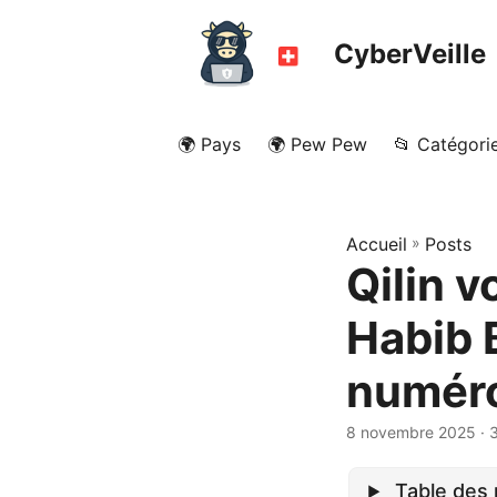
CyberVeille
🌍 Pays
🌍 Pew Pew
📂 Catégori
Accueil
»
Posts
Qilin v
Habib 
numéro
8 novembre 2025
· 
Table des 