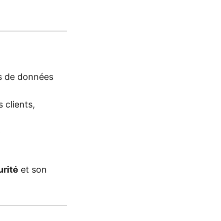
ls de données
 clients,
e
urité
et son