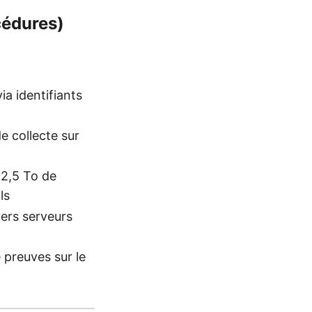
cédures)
ia identifiants
e collecte sur
 2,5 To de
ls
ers serveurs
e preuves sur le