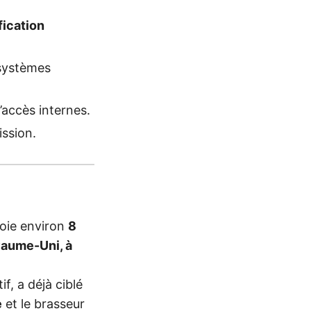
fication
 systèmes
accès internes.
ssion.
oie environ
8
yaume-Uni, à
f, a déjà ciblé
e
et le brasseur