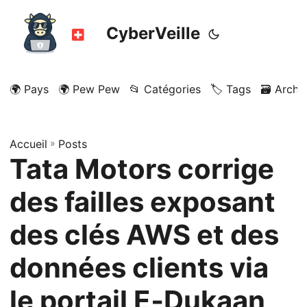
CyberVeille
🌍 Pays
🌍 Pew Pew
📂 Catégories
🏷️ Tags
🗃️ Archi
Accueil
»
Posts
Tata Motors corrige
des failles exposant
des clés AWS et des
données clients via
le portail E‑Dukaan