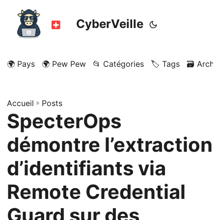
CyberVeille
🌍 Pays
🌍 Pew Pew
📂 Catégories
🏷️ Tags
🗃️ Archi
Accueil
»
Posts
SpecterOps
démontre l’extraction
d’identifiants via
Remote Credential
Guard sur des