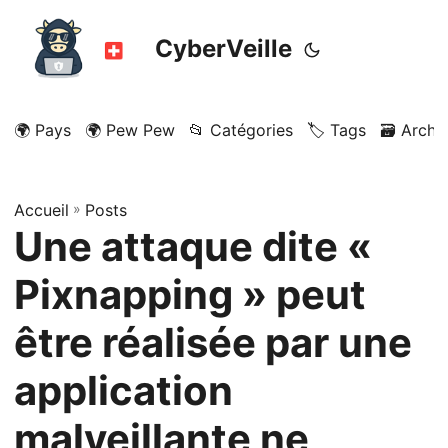
CyberVeille
🌍 Pays
🌍 Pew Pew
📂 Catégories
🏷️ Tags
🗃️ Archi
Accueil
»
Posts
Une attaque dite «
Pixnapping » peut
être réalisée par une
application
malveillante ne