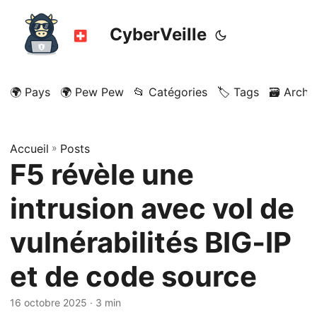
CyberVeille
🌍 Pays
🌍 Pew Pew
📂 Catégories
🏷️ Tags
🗃️ Archi
Accueil
»
Posts
F5 révèle une
intrusion avec vol de
vulnérabilités BIG‑IP
et de code source
16 octobre 2025
· 3 min