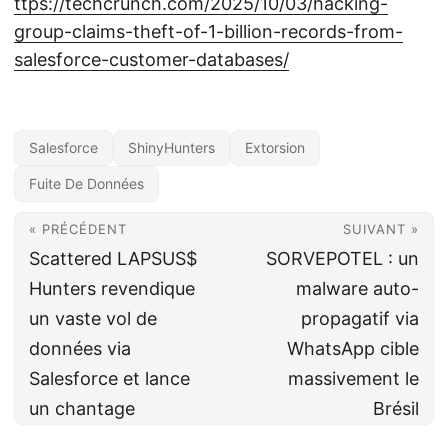
ttps://techcrunch.com/2025/10/03/hacking-
group-claims-theft-of-1-billion-records-from-
salesforce-customer-databases/
Salesforce
ShinyHunters
Extorsion
Fuite De Données
« PRÉCÉDENT
SUIVANT »
Scattered LAPSUS$
SORVEPOTEL : un
Hunters revendique
malware auto-
un vaste vol de
propagatif via
données via
WhatsApp cible
Salesforce et lance
massivement le
un chantage
Brésil