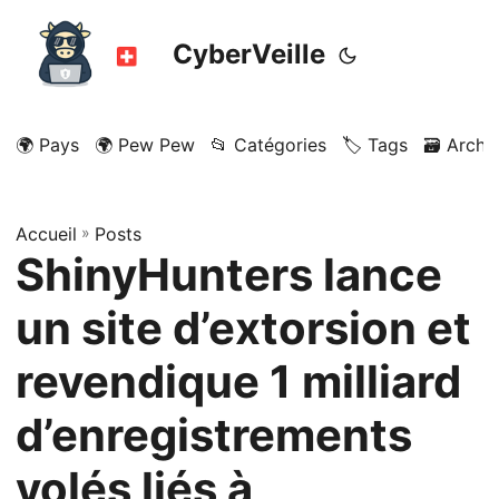
CyberVeille
🌍 Pays
🌍 Pew Pew
📂 Catégories
🏷️ Tags
🗃️ Archi
Accueil
»
Posts
ShinyHunters lance
un site d’extorsion et
revendique 1 milliard
d’enregistrements
volés liés à