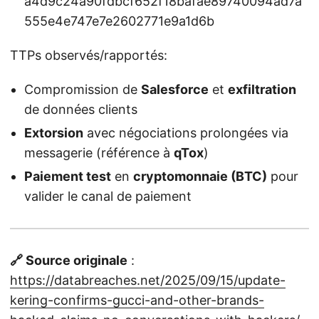
a4d9c24a90fdbcf652f18bafae89740094ad7a
555e4e747e7e2602771e9a1d6b
TTPs observés/rapportés:
Compromission de
Salesforce
et
exfiltration
de données clients
Extorsion
avec négociations prolongées via
messagerie (référence à
qTox
)
Paiement test
en
cryptomonnaie (BTC)
pour
valider le canal de paiement
🔗 Source originale
:
https://databreaches.net/2025/09/15/update-
kering-confirms-gucci-and-other-brands-