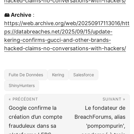
hacked-claims-no-conversations-with-hackers/
🖴 Archive
:
https://web.archive.org/web/20250917113016/htt
ps://databreaches.net/2025/09/15/update-
kering-confirms-gucci-and-other-brands-
hacked-claims-no-conversations-with-hackers/
Fuite De Données
Kering
Salesforce
ShinyHunters
« PRÉCÉDENT
SUIVANT »
Google confirme la
Le fondateur de
création d’un compte
BreachForums, alias
frauduleux dans sa
'pompompurin',