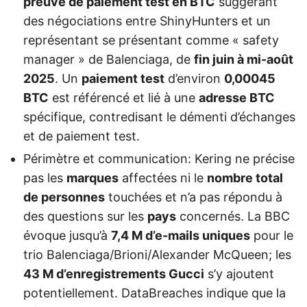
preuve de paiement test en BTC
suggérant
des négociations entre ShinyHunters et un
représentant se présentant comme « safety
manager » de Balenciaga, de
fin juin à mi-août
2025
. Un
paiement test
d’environ
0,00045
BTC
est référencé et lié à une
adresse BTC
spécifique, contredisant le démenti d’échanges
et de paiement test.
Périmètre et communication: Kering ne précise
pas les
marques
affectées ni le
nombre total
de personnes
touchées et n’a pas répondu à
des questions sur les
pays
concernés. La BBC
évoque jusqu’à
7,4 M d’e-mails uniques
pour le
trio Balenciaga/Brioni/Alexander McQueen; les
43 M d’enregistrements Gucci
s’y ajoutent
potentiellement. DataBreaches indique que la