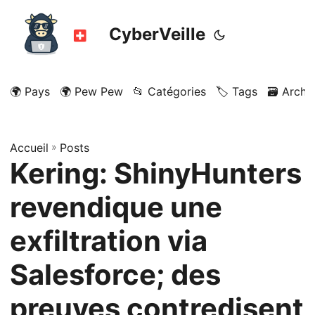
CyberVeille
🌍 Pays
🌍 Pew Pew
📂 Catégories
🏷️ Tags
🗃️ Archi
Accueil
»
Posts
Kering: ShinyHunters
revendique une
exfiltration via
Salesforce; des
preuves contredisent