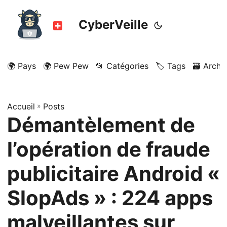
CyberVeille
🌍 Pays
🌍 Pew Pew
📂 Catégories
🏷️ Tags
🗃️ Archi
Accueil
»
Posts
Démantèlement de
l’opération de fraude
publicitaire Android «
SlopAds » : 224 apps
malveillantes sur