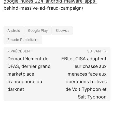
google-nukes-224-android-malware-apps-
behind-massive-ad-fraud-campaign/
Android
Google Play
SlopAds
Fraude Publicitaire
« PRÉCÉDENT
SUIVANT »
Démantèlement de
FBI et CISA adaptent
DFAS, dernier grand
leur chasse aux
marketplace
menaces face aux
francophone du
opérations furtives
darknet
de Volt Typhoon et
Salt Typhoon