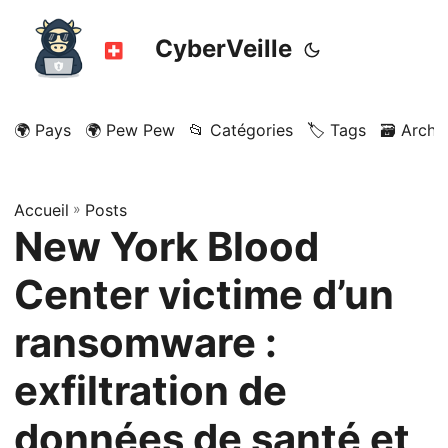
CyberVeille
🌍 Pays
🌍 Pew Pew
📂 Catégories
🏷️ Tags
🗃️ Archi
Accueil
»
Posts
New York Blood
Center victime d’un
ransomware :
exfiltration de
données de santé et