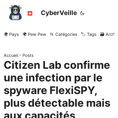
CyberVeille
🌍 Pays
🌍 Pew Pew
📂 Catégories
🏷️ Tags
🗃️ Archi
Accueil
»
Posts
Citizen Lab confirme
une infection par le
spyware FlexiSPY,
plus détectable mais
aux capacités