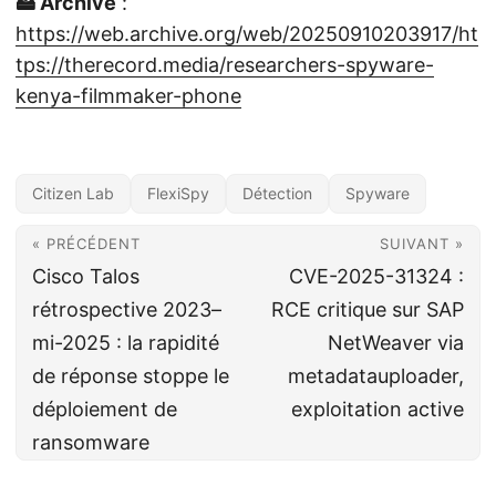
🖴 Archive
:
https://web.archive.org/web/20250910203917/ht
tps://therecord.media/researchers-spyware-
kenya-filmmaker-phone
Citizen Lab
FlexiSpy
Détection
Spyware
« PRÉCÉDENT
SUIVANT »
Cisco Talos
CVE-2025-31324 :
rétrospective 2023–
RCE critique sur SAP
mi-2025 : la rapidité
NetWeaver via
de réponse stoppe le
metadatauploader,
déploiement de
exploitation active
ransomware