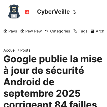
CyberVeille
🌍 Pays
🌍 Pew Pew
📂 Catégories
🏷️ Tags
🗃️ Archi
Accueil
»
Posts
Google publie la mise
à jour de sécurité
Android de
septembre 2025
corrigeant 84 failles,