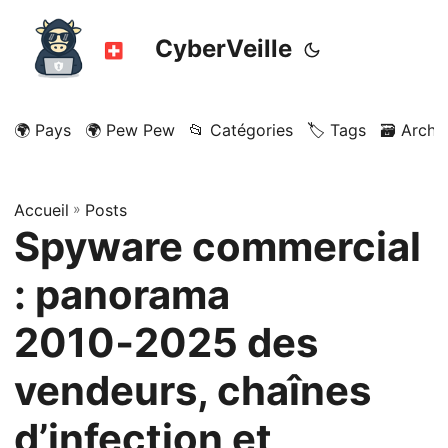
CyberVeille
🌍 Pays
🌍 Pew Pew
📂 Catégories
🏷️ Tags
🗃️ Archi
Accueil
»
Posts
Spyware commercial
: panorama
2010‑2025 des
vendeurs, chaînes
d’infection et