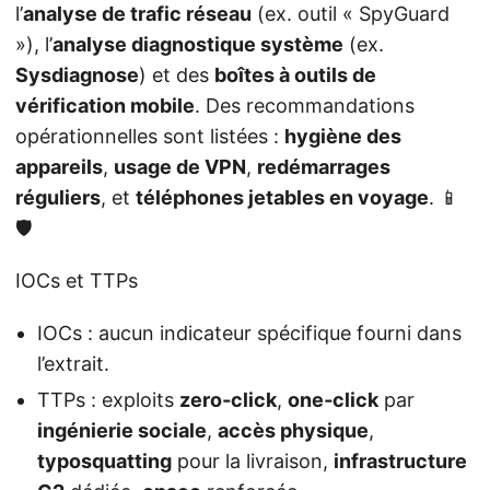
l’
analyse de trafic réseau
(ex. outil « SpyGuard
»), l’
analyse diagnostique système
(ex.
Sysdiagnose
) et des
boîtes à outils de
vérification mobile
. Des recommandations
opérationnelles sont listées :
hygiène des
appareils
,
usage de VPN
,
redémarrages
réguliers
, et
téléphones jetables en voyage
. 📱
🛡️
IOCs et TTPs
IOCs : aucun indicateur spécifique fourni dans
l’extrait.
TTPs : exploits
zero‑click
,
one‑click
par
ingénierie sociale
,
accès physique
,
typosquatting
pour la livraison,
infrastructure