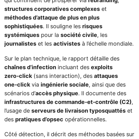
qui continuent de prospérer via
rebranding
,
structures corporatives complexes
et
méthodes d’attaque de plus en plus
sophistiquées
. Il souligne les
risques
systémiques
pour la
société civile
, les
journalistes
et les
activistes
à l’échelle mondiale.
Sur le plan technique, le rapport détaille des
chaînes d’infection
incluant des
exploits
zero‑click
(sans interaction), des
attaques
one‑click
via
ingénierie sociale
, ainsi que des
scénarios d’
accès physique
. Il documente des
infrastructures de commande‑et‑contrôle (C2)
,
l’usage de
serveurs de livraison typosquattés
et
des
pratiques d’opsec
opérationnelles.
Côté détection, il décrit des méthodes basées sur