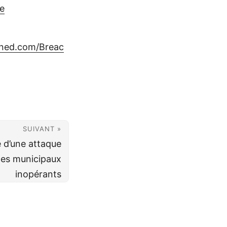
e
wned.com/Breac
SUIVANT »
e d’une attaque
mes municipaux
inopérants