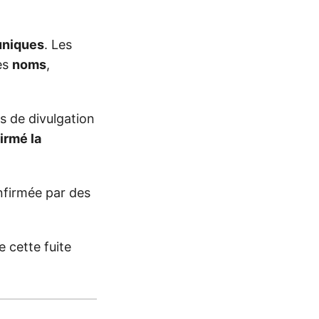
uniques
. Les
es
noms
,
s de divulgation
irmé la
nfirmée par des
e cette fuite