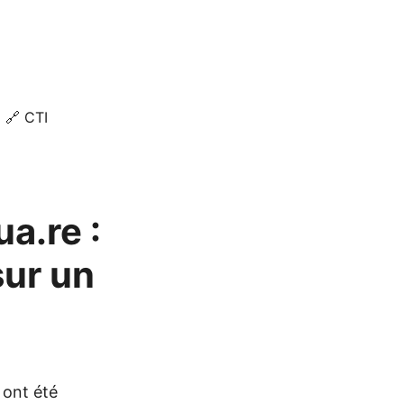
🔗 CTI
a.re :
sur un
 ont été