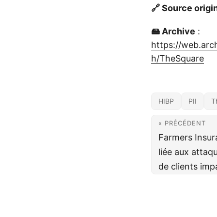
🔗 Source origi
🖴 Archive
:
https://web.ar
h/TheSquare
HIBP
PII
T
« PRÉCÉDENT
Farmers Insura
liée aux attaqu
de clients imp