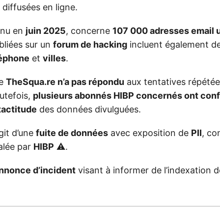
diffusées en ligne.
venu en
juin 2025
, concerne
107 000 adresses email 
bliées sur un
forum de hacking
incluent également d
léphone
et
villes
.
ue
TheSqua.re n’a pas répondu
aux tentatives répétée
utefois,
plusieurs abonnés HIBP concernés ont conf
exactitude
des données divulguées.
agit d’une
fuite de données
avec exposition de
PII
, co
alée par
HIBP
⚠️.
nnonce d’incident
visant à informer de l’indexation d