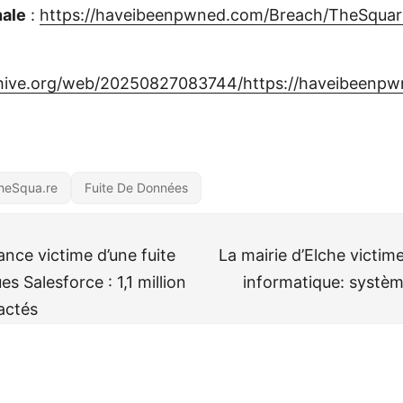
nale
:
https://haveibeenpwned.com/Breach/TheSquar
chive.org/web/20250827083744/https://haveibeenp
heSqua.re
Fuite De Données
nce victime d’une fuite
La mairie d’Elche victim
es Salesforce : 1,1 million
informatique: systè
actés