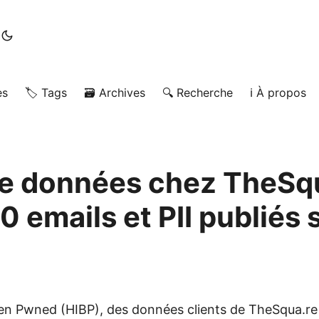
es
🏷️ Tags
🗃️ Archives
🔍 Recherche
ℹ️ À propos
de données chez TheSqu
 emails et PII publiés 
en Pwned (HIBP), des données clients de TheSqua.re