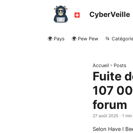
CyberVeille
🌍 Pays
🌍 Pew Pew
📂 Catégori
Accueil
»
Posts
Fuite 
107 000
forum
27 août 2025
· 1 min
Selon Have I Be