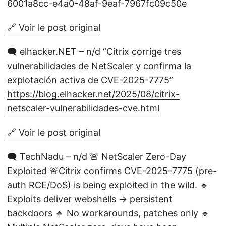
6001a8cc-e4a0-48af-9eaf-7967fc09c50e
🔗 Voir le post original
🗨️ elhacker.NET – n/d “Citrix corrige tres
vulnerabilidades de NetScaler y confirma la
explotación activa de CVE-2025-7775”
https://blog.elhacker.net/2025/08/citrix-
netscaler-vulnerabilidades-cve.html
🔗 Voir le post original
🗨️ TechNadu – n/d 🚨 NetScaler Zero-Day
Exploited 🚨Citrix confirms CVE-2025-7775 (pre-
auth RCE/DoS) is being exploited in the wild. 🔹
Exploits deliver webshells → persistent
backdoors 🔹 No workarounds, patches only 🔹