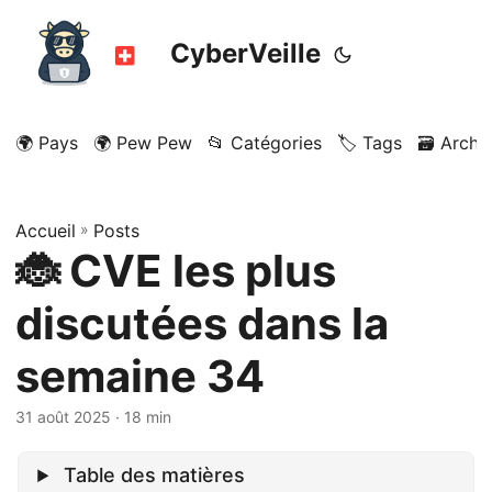
CyberVeille
🌍 Pays
🌍 Pew Pew
📂 Catégories
🏷️ Tags
🗃️ Archi
Accueil
»
Posts
🐞 CVE les plus
discutées dans la
semaine 34
31 août 2025
· 18 min
Table des matières