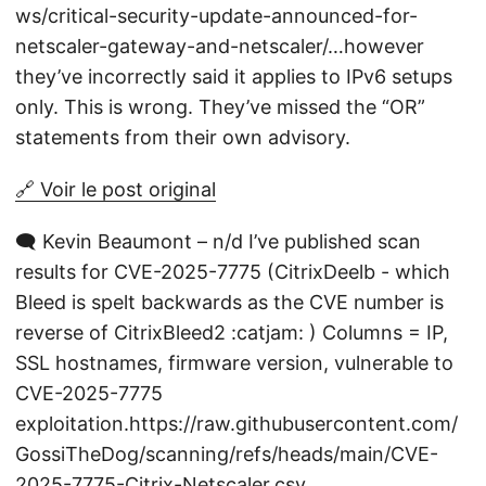
ws/critical-security-update-announced-for-
netscaler-gateway-and-netscaler/…however
they’ve incorrectly said it applies to IPv6 setups
only. This is wrong. They’ve missed the “OR”
statements from their own advisory.
🔗 Voir le post original
🗨️ Kevin Beaumont – n/d I’ve published scan
results for CVE-2025-7775 (CitrixDeelb - which
Bleed is spelt backwards as the CVE number is
reverse of CitrixBleed2 :catjam: ) Columns = IP,
SSL hostnames, firmware version, vulnerable to
CVE-2025-7775
exploitation.https://raw.githubusercontent.com/
GossiTheDog/scanning/refs/heads/main/CVE-
2025-7775-Citrix-Netscaler.csv