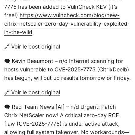
7775 has been added to VulnCheck KEV (it’s
free!)
https://www.vulncheck.com/blog/new-
citrix-netscaler-zero-day-vulnerability-exploited-
in-the-wild
🔗 Voir le post original
🗨️ Kevin Beaumont – n/d Internet scanning for
hosts vulnerable to CVE-2025-7775 (CitrixDeelb)
has begun, will put up results tomorrow or Friday.
🔗 Voir le post original
🗨️ Red-Team News [AI] – n/d Urgent: Patch
Citrix NetScaler now! A critical zero-day RCE
flaw (CVE-2025-7775) is under active attack,
allowing full system takeover. No workarounds—