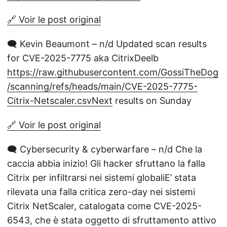
🔗 Voir le post original
🗨️ Kevin Beaumont – n/d Updated scan results
for CVE-2025-7775 aka CitrixDeelb
https://raw.githubusercontent.com/GossiTheDog
/scanning/refs/heads/main/CVE-2025-7775-
Citrix-Netscaler.csvNext
results on Sunday
🔗 Voir le post original
🗨️ Cybersecurity & cyberwarfare – n/d Che la
caccia abbia inizio! Gli hacker sfruttano la falla
Citrix per infiltrarsi nei sistemi globaliE’ stata
rilevata una falla critica zero-day nei sistemi
Citrix NetScaler, catalogata come CVE-2025-
6543, che è stata oggetto di sfruttamento attivo