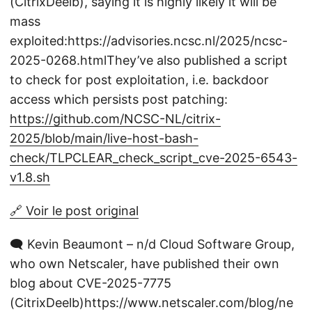
(CitrixDeelb), saying it is highly likely it will be
mass
exploited:https://advisories.ncsc.nl/2025/ncsc-
2025-0268.htmlThey’ve also published a script
to check for post exploitation, i.e. backdoor
access which persists post patching:
https://github.com/NCSC-NL/citrix-
2025/blob/main/live-host-bash-
check/TLPCLEAR_check_script_cve-2025-6543-
v1.8.sh
🔗 Voir le post original
🗨️ Kevin Beaumont – n/d Cloud Software Group,
who own Netscaler, have published their own
blog about CVE-2025-7775
(CitrixDeelb)https://www.netscaler.com/blog/ne