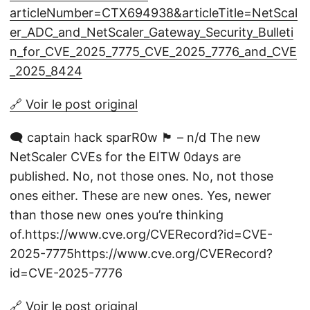
articleNumber=CTX694938&articleTitle=NetScal
er_ADC_and_NetScaler_Gateway_Security_Bulleti
n_for_CVE_2025_7775_CVE_2025_7776_and_CVE
_2025_8424
🔗 Voir le post original
🗨️ captain hack sparR0w 🏴 – n/d The new
NetScaler CVEs for the EITW 0days are
published. No, not those ones. No, not those
ones either. These are new ones. Yes, newer
than those new ones you’re thinking
of.https://www.cve.org/CVERecord?id=CVE-
2025-7775https://www.cve.org/CVERecord?
id=CVE-2025-7776
🔗 Voir le post original