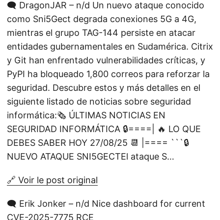
🗨️ DragonJAR – n/d Un nuevo ataque conocido
como Sni5Gect degrada conexiones 5G a 4G,
mientras el grupo TAG-144 persiste en atacar
entidades gubernamentales en Sudamérica. Citrix
y Git han enfrentado vulnerabilidades críticas, y
PyPI ha bloqueado 1,800 correos para reforzar la
seguridad. Descubre estos y más detalles en el
siguiente listado de noticias sobre seguridad
informática:🗞️ ÚLTIMAS NOTICIAS EN
SEGURIDAD INFORMÁTICA 🔒====| 🔥 LO QUE
DEBES SABER HOY 27/08/25 📆 |==== ```🔒
NUEVO ATAQUE SNI5GECTEl ataque S…
🔗 Voir le post original
🗨️ Erik Jonker – n/d Nice dashboard for current
CVE-2025-7775 RCE