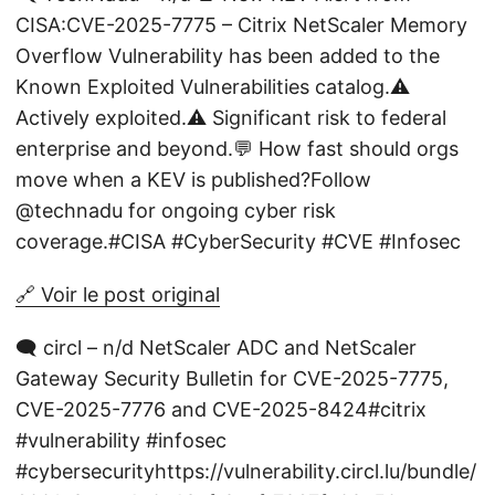
CISA:CVE-2025-7775 – Citrix NetScaler Memory
Overflow Vulnerability has been added to the
Known Exploited Vulnerabilities catalog.⚠️
Actively exploited.⚠️ Significant risk to federal
enterprise and beyond.💬 How fast should orgs
move when a KEV is published?Follow
@technadu for ongoing cyber risk
coverage.#CISA #CyberSecurity #CVE #Infosec
🔗 Voir le post original
🗨️ circl – n/d NetScaler ADC and NetScaler
Gateway Security Bulletin for CVE-2025-7775,
CVE-2025-7776 and CVE-2025-8424#citrix
#vulnerability #infosec
#cybersecurityhttps://vulnerability.circl.lu/bundle/