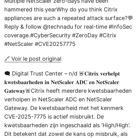
Multiple NetScaler zero-days have been
hammered this yearWhy do you think Citrix
appliances are such a repeated attack surface?💬
Reply & follow @technadu for real-time #InfoSec
coverage.#CyberSecurity #ZeroDay #Citrix
#NetScaler #CVE20257775
🔗 Voir le post original
🗨️ Digital Trust Center – n/d 🚨𝐂𝐢𝐭𝐫𝐢𝐱 𝐯𝐞𝐫𝐡𝐞𝐥𝐩𝐭
𝐤𝐰𝐞𝐭𝐬𝐛𝐚𝐚𝐫𝐡𝐞𝐝𝐞𝐧 𝐢𝐧 𝐍𝐞𝐭𝐒𝐜𝐚𝐥𝐞𝐫 𝐀𝐃𝐂 𝐞𝐧 𝐍𝐞𝐭𝐒𝐜𝐚𝐥𝐞𝐫
𝐆𝐚𝐭𝐞𝐰𝐚𝐲🚨Citrix heeft meerdere kwetsbaarheden
verholpen in NetScaler ADC en NetScaler
Gateway. De kwetsbaarheid met het kenmerk
CVE-2025-7775 is actief misbruikt. De
kwetsbaarheden zijn ingeschaald als ‘High/High’.
Dit betekent dat zowel de kans op misbruik, als