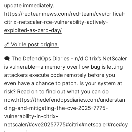
update immediately.
https://redteamnews.com/red-team/cve/critical-
citrix-netscaler-rce-vulnerability-actively-
exploited-as-zero-day/
🔗 Voir le post original
🗨️ The DefendOps Diaries – n/d Citrix’s NetScaler
is vulnerable—a memory overflow bug is letting
attackers execute code remotely before you
even have a chance to patch. Is your system at
risk? Read on to find out what you can do
now.https://thedefendopsdiaries.com/understan
ding-and-mitigating-the-cve-2025-7775-
vulnerability-in-citrix-
netscaler/#cve20257775#citrix#netscaler#rce#cy