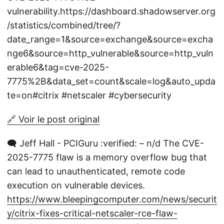
vulnerability.https://dashboard.shadowserver.org
/statistics/combined/tree/?
date_range=1&source=exchange&source=excha
nge6&source=http_vulnerable&source=http_vuln
erable6&tag=cve-2025-
7775%2B&data_set=count&scale=log&auto_upda
te=on#citrix #netscaler #cybersecurity
🔗 Voir le post original
🗨️ Jeff Hall - PCIGuru :verified: – n/d The CVE-
2025-7775 flaw is a memory overflow bug that
can lead to unauthenticated, remote code
execution on vulnerable devices.
https://www.bleepingcomputer.com/news/securit
y/citrix-fixes-critical-netscaler-rce-flaw-