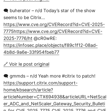
🗨️ buherator – n/d Today’s star of the show
seems to be Citrix…
https://www.cve.org/CVERecord?id=CVE-2025-
7775https://www.cve.org/CVERecord?id=CVE-
2025-7776/ht
@cR0wRE:
https://infosec.place/objects/f89c1f12-08ad-
4b8d-9a6e-33f954fbeb77
🔗 Voir le post original
🗨️ gmmds – n/d Yeah more #citrix to patch!
https://support.citrix.com/support-
home/kbsearch/article?
articleNumber=CTX694938&articleURL=NetScal
er_ADC_and_NetScaler_Gateway_Security_Bulleti
n_for_CVE_2025_7775_CVE_2025_7776_and_CVE