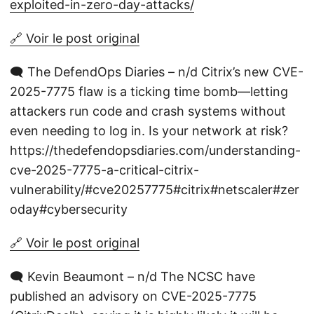
exploited-in-zero-day-attacks/
🔗 Voir le post original
🗨️ The DefendOps Diaries – n/d Citrix’s new CVE-
2025-7775 flaw is a ticking time bomb—letting
attackers run code and crash systems without
even needing to log in. Is your network at risk?
https://thedefendopsdiaries.com/understanding-
cve-2025-7775-a-critical-citrix-
vulnerability/#cve20257775#citrix#netscaler#zer
oday#cybersecurity
🔗 Voir le post original
🗨️ Kevin Beaumont – n/d The NCSC have
published an advisory on CVE-2025-7775