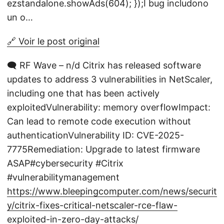
ezstandalone.showAds(604); });I bug includono
un o…
🔗 Voir le post original
🗨️ RF Wave – n/d Citrix has released software
updates to address 3 vulnerabilities in NetScaler,
including one that has been actively
exploitedVulnerability: memory overflowImpact:
Can lead to remote code execution without
authenticationVulnerability ID: CVE-2025-
7775Remediation: Upgrade to latest firmware
ASAP#cybersecurity #Citrix
#vulnerabilitymanagement
https://www.bleepingcomputer.com/news/securit
y/citrix-fixes-critical-netscaler-rce-flaw-
exploited-in-zero-day-attacks/