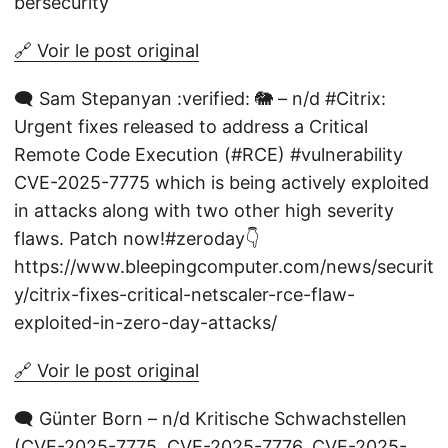
bersecurity
🔗 Voir le post original
🗨️ Sam Stepanyan :verified: 🐘 – n/d #Citrix:
Urgent fixes released to address a Critical
Remote Code Execution (#RCE) #vulnerability
CVE-2025-7775 which is being actively exploited
in attacks along with two other high severity
flaws. Patch now!#zeroday👇
https://www.bleepingcomputer.com/news/securit
y/citrix-fixes-critical-netscaler-rce-flaw-
exploited-in-zero-day-attacks/
🔗 Voir le post original
🗨️ Günter Born – n/d Kritische Schwachstellen
(CVE-2025-7775, CVE-2025-7776, CVE-2025-