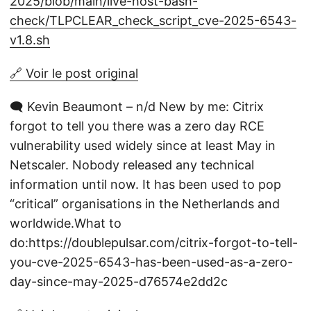
2025/blob/main/live-host-bash-
check/TLPCLEAR_check_script_cve-2025-6543-
v1.8.sh
🔗 Voir le post original
🗨️ Kevin Beaumont – n/d New by me: Citrix
forgot to tell you there was a zero day RCE
vulnerability used widely since at least May in
Netscaler. Nobody released any technical
information until now. It has been used to pop
“critical” organisations in the Netherlands and
worldwide.What to
do:https://doublepulsar.com/citrix-forgot-to-tell-
you-cve-2025-6543-has-been-used-as-a-zero-
day-since-may-2025-d76574e2dd2c