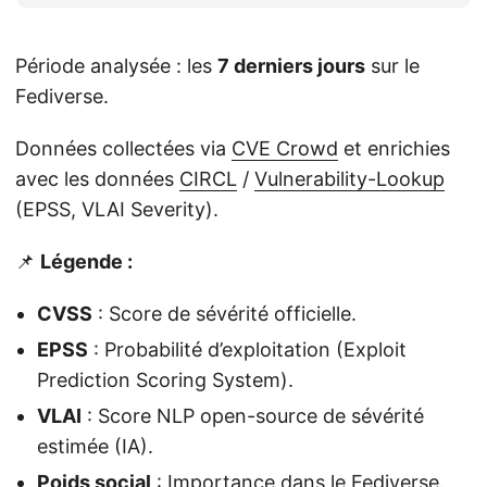
Période analysée : les
7 derniers jours
sur le
Fediverse.
Données collectées via
CVE Crowd
et enrichies
avec les données
CIRCL
/
Vulnerability-Lookup
(EPSS, VLAI Severity).
📌
Légende :
CVSS
: Score de sévérité officielle.
EPSS
: Probabilité d’exploitation (Exploit
Prediction Scoring System).
VLAI
: Score NLP open-source de sévérité
estimée (IA).
Poids social
: Importance dans le Fediverse.