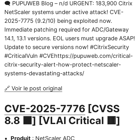
🗨️ PUPUWEB Blog – n/d URGENT: 183,900 Citrix
NetScaler systems under active attack! CVE-
2025-7775 (9.2/10) being exploited now.
Immediate patching required for ADC/Gateway
14.1, 13.1 versions. EOL users must upgrade ASAP!
Update to secure versions now! #CitrixSecurity
#CriticalVuln #CVEhttps://pupuweb.com/critical-
citrix-security-alert-how-protect-netscaler-
systems-devastating-attacks/
🔗 Voir le post original
CVE-2025-7776
[CVSS
8.8 🟧] [VLAI Critical 🟥]
Produit
: NetScaler ADC