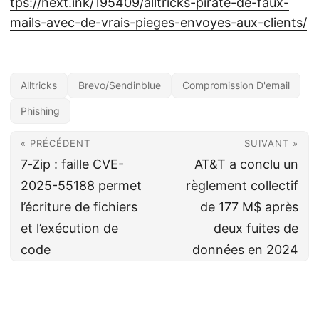
tps://next.ink/195409/alltricks-pirate-de-faux-
mails-avec-de-vrais-pieges-envoyes-aux-clients/
Alltricks
Brevo/Sendinblue
Compromission D'email
Phishing
« PRÉCÉDENT
SUIVANT »
7‑Zip : faille CVE-
AT&T a conclu un
2025-55188 permet
règlement collectif
l’écriture de fichiers
de 177 M$ après
et l’exécution de
deux fuites de
code
données en 2024