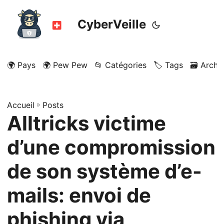
CyberVeille
🌍 Pays
🌍 Pew Pew
📂 Catégories
🏷️ Tags
🗃️ Archi
Accueil
»
Posts
Alltricks victime
d’une compromission
de son système d’e-
mails: envoi de
phishing via