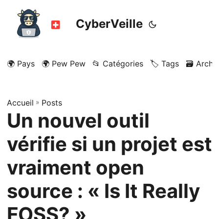
CyberVeille
🌍 Pays
🌍 Pew Pew
📂 Catégories
🏷️ Tags
🗃️ Archi
Accueil
»
Posts
Un nouvel outil
vérifie si un projet est
vraiment open
source : « Is It Really
FOSS? »