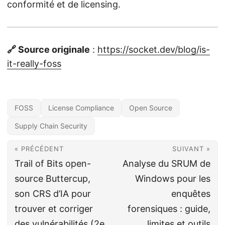
conformité et de licensing.
🔗 Source originale
:
https://socket.dev/blog/is-
it-really-foss
FOSS
License Compliance
Open Source
Supply Chain Security
« PRÉCÉDENT
SUIVANT »
Trail of Bits open-
Analyse du SRUM de
source Buttercup,
Windows pour les
son CRS d’IA pour
enquêtes
trouver et corriger
forensiques : guide,
des vulnérabilités (2e
limites et outils