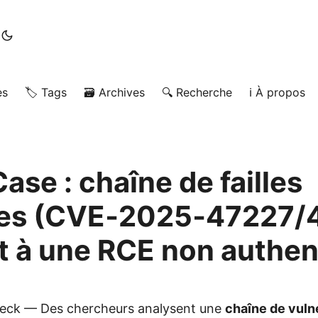
es
🏷️ Tags
🗃️ Archives
🔍 Recherche
ℹ️ À propos
ase : chaîne de failles
ues (CVE‑2025‑47227/
 à une RCE non authent
heck — Des chercheurs analysent une
chaîne de vulné