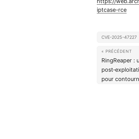
https://web.ar
iptcase-rce
CVE-2025-47227
« PRÉCÉDENT
RingReaper : 
post‑exploitat
pour contourn