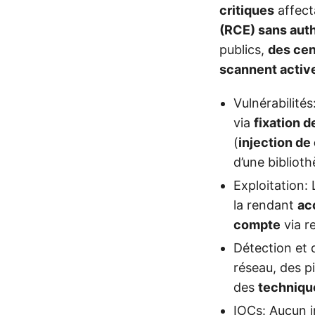
critiques
affec
(RCE) sans auth
publics,
des cen
scannent acti
Vulnérabilités
via
fixation d
(
injection d
d’une bibliot
Exploitation:
la rendant
ac
compte
via r
Détection et 
réseau, des p
des
techniqu
IOCs: Aucun i