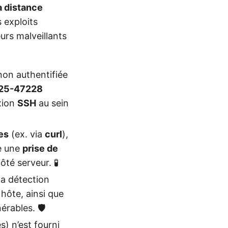
à distance
s exploits
urs malveillants
non authentifiée
25-47228
xion
SSH
au sein
es
(ex. via
curl
),
ne une
prise de
ôté serveur. 🧪
la détection
hôte, ainsi que
rables. 🛡️
) n’est fourni