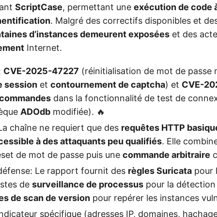
tant
ScriptCase
, permettant une
exécution de code 
entification
. Malgré des correctifs disponibles et de
taines d’instances demeurent exposées
et des acte
vement
Internet.
:
CVE-2025-47227
(réinitialisation de mot de passe 
e session
et
contournement de captcha
) et
CVE-20
e commandes
dans la fonctionnalité de test de conne
hèque
ADOdb
modifiée). 🔥
 La chaîne ne requiert que des
requêtes HTTP basiqu
cessible à des attaquants peu qualifiés
. Elle combi
eset de mot de passe puis une
commande arbitraire
c
défense: Le rapport fournit des
règles Suricata
pour 
istes de
surveillance de processus
pour la détection 
es de scan de version
pour repérer les instances vulné
ndicateur spécifique (adresses IP, domaines, hachages