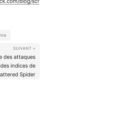
ck.com/blog/scr
nce
SUIVANT »
e des attaques
 des indices de
attered Spider