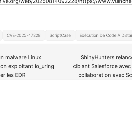
chive.org/web/20250814092228/https://www.vulnche
CVE-2025-47228
ScriptCase
Exécution De Code À Dista
un malware Linux
ShinyHunters relanc
ion exploitant io_uring
ciblant Salesforce avec
er les EDR
collaboration avec Sc