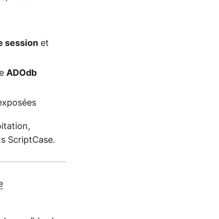
de session
et
ie
ADOdb
 exposées
itation,
s ScriptCase.
e