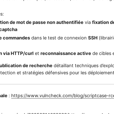
s:
ation de mot de passe non authentifiée
via
fixation 
 captcha
 de commandes
dans le test de connexion
SSH
(librair
on via HTTP/curl
et
reconnaissance active
de cibles
ublication de recherche
détaillant techniques d’explo
ection et stratégies défensives pour les déploiement
nale
:
https://www.vulncheck.com/blog/scriptcase-rc