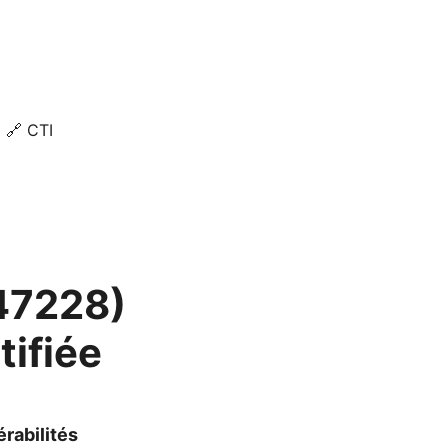
🔗 CTI
47228)
ifiée
rabilités