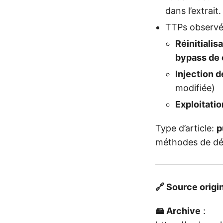
dans l’extrait.
TTPs observé
Réinitialis
bypass de
Injection
modifiée)
Exploitati
Type d’article:
p
méthodes de dét
🔗 Source origi
🖴 Archive
: