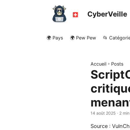
CyberVeille
🌍 Pays
🌍 Pew Pew
📂 Catégori
Accueil
»
Posts
ScriptC
critiq
menant
14 août 2025
· 2 min
Source : VulnC