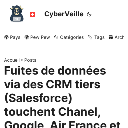
CyberVeille
🌍 Pays
🌍 Pew Pew
📂 Catégories
🏷️ Tags
🗃️ Archi
Accueil
»
Posts
Fuites de données
via des CRM tiers
(Salesforce)
touchent Chanel,
Google, Air France et