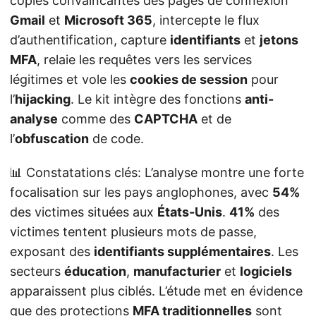
copies convaincantes des pages de connexion
Gmail
et
Microsoft 365
, intercepte le flux
d’authentification, capture
identifiants
et
jetons
MFA
, relaie les requêtes vers les services
légitimes et vole les
cookies de session
pour
l’
hijacking
. Le kit intègre des fonctions
anti-
analyse
comme des
CAPTCHA
et de
l’
obfuscation
de code.
📊 Constatations clés: L’analyse montre une forte
focalisation sur les pays anglophones, avec
54%
des victimes situées aux
États-Unis
.
41%
des
victimes tentent plusieurs mots de passe,
exposant des
identifiants supplémentaires
. Les
secteurs
éducation
,
manufacturier
et
logiciels
apparaissent plus ciblés. L’étude met en évidence
que des protections
MFA traditionnelles
sont