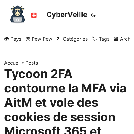
CyberVeille
🌍 Pays
🌍 Pew Pew
📂 Catégories
🏷️ Tags
🗃️ Archi
Accueil
»
Posts
Tycoon 2FA
contourne la MFA via
AitM et vole des
cookies de session
Microsoft 365 et